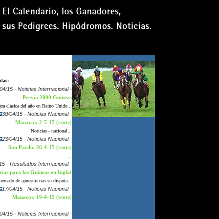
viernes 7 agosto 2026
adas:
04/15 - Noticias Internacional -
Previa 2000 Guineas
ra clásica del año en Reino Unido...
30/04/15 - Noticias Nacional -
Manacor, 2-5-15 (trote)
Noticias - nacional...
23/04/15 - Noticias Nacional -
Son Pardo, 26-4-15 (trote)
...
15 - Resultados Internacional -
ias para las Guineas en Inglat
rcado de apuestas tras su disputa...
17/04/15 - Noticias Nacional -
Manacor, 19-4-15 (trote)
...
04/15 - Noticias Internacional -