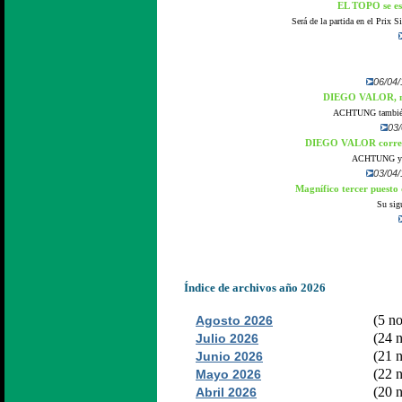
EL TOPO se es
Será de la partida en el Prix 
06/04/
DIEGO VALOR, mag
ACHTUNG también l
03/
DIEGO VALOR correrá
ACHTUNG y ZI
03/04/
Magnífico tercer puest
Su sigu
Índice de archivos año 2026
(5 no
Agosto 2026
(24 n
Julio 2026
(21 n
Junio 2026
(22 n
Mayo 2026
(20 n
Abril 2026