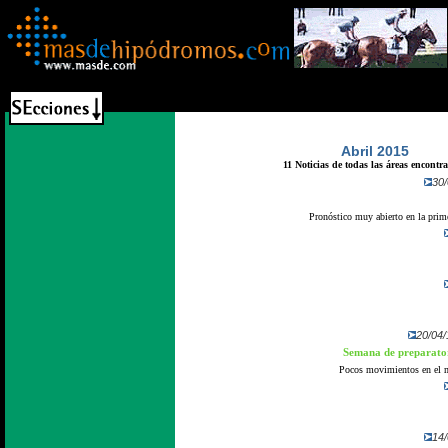
Abril 2015
11 Noticias de todas las áreas encontr
30/
Pronóstico muy abierto en la prime
20/04/
Semana de preparator
Pocos movimientos en el me
14/