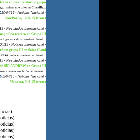
trena como corredor de grupo
Sigy, mañana miércoles en Chantilly...
10/04/15 - Noticias Nacional -
Son Pardo, 12-4-15 (trote)
...
15 - Resultados Internacional -
nífico tercero en Grupo III
ogra un valioso cuarto en listed...
04/15 - Noticias Internacional -
 un grupo III en Saint Cloud
GA probarán suerte en un listed...
15 - Resultados Internacional -
o de SIR ANDREW en Grupo III
iente carrera será la Poule francesa...
02/04/15 - Noticias Nacional -
Manacor, 3-4-15 (trote)
...
ticias)
oticias)
oticias)
oticias)
oticias)