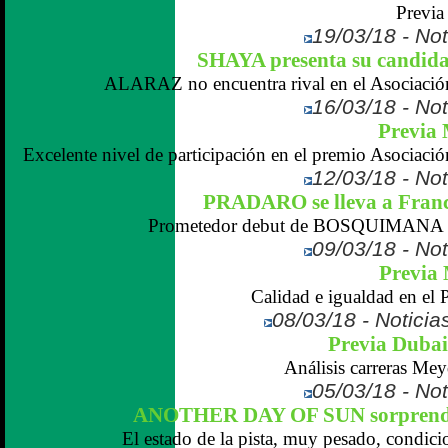
Previa
19/03/18 - Not
SHAYA presenta su candida
ALARAZ no encuentra rival en el Asociació
16/03/18 - Not
Previa 
Excelente nivel de participación en el premio Asociaci
12/03/18 - Not
PRADARO se lleva a Franc
Prometedor debut de BOSQUIMANA en
09/03/18 - Not
Previa 
Calidad e igualdad en el 
08/03/18 - Noticias
Previa Dubai
Análisis carreras Mey
05/03/18 - Not
ANOTHER DAY OF SUN sorprende 
El estado de la pista, muy pesado, condicio