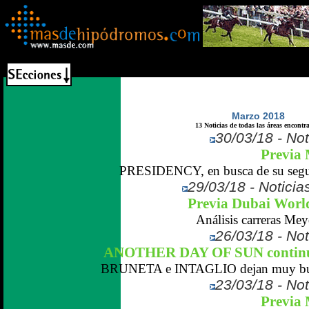
Marzo 2018
13 Noticias de todas las áreas encontr
30/03/18 - Not
Previa 
PRESIDENCY, en busca de su segu
29/03/18 - Noticias
Previa Dubai Worl
Análisis carreras Mey
26/03/18 - Not
ANOTHER DAY OF SUN continúa
BRUNETA e INTAGLIO dejan muy buen
23/03/18 - Not
Previa 