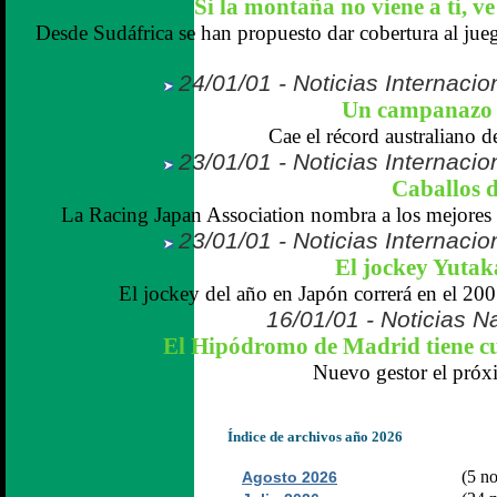
Si la montaña no viene a ti, v
Desde Sudáfrica se han propuesto dar cobertura al jue
24/01/01 - Noticias Internaci
Un campanazo e
Cae el récord australiano d
23/01/01 - Noticias Internaci
Caballos 
La Racing Japan Association nombra a los mejores 
23/01/01 - Noticias Internaci
El jockey Yuta
El jockey del año en Japón correrá en el 20
16/01/01 - Noticias N
El Hipódromo de Madrid tiene c
Nuevo gestor el próxi
Índice de archivos año 2026
(5 no
Agosto 2026