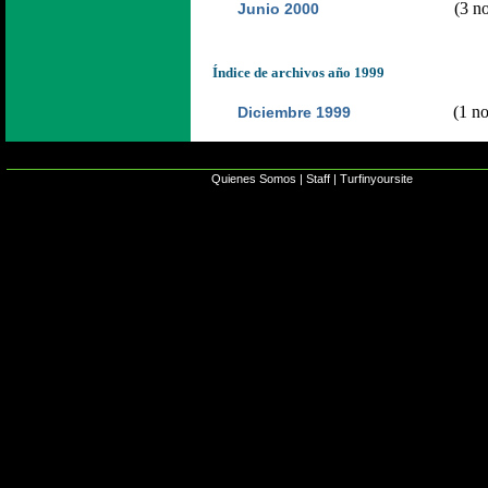
(3 no
Junio 2000
Índice de archivos año 1999
(1 no
Diciembre 1999
Quienes Somos
|
Staff
|
Turfinyoursite