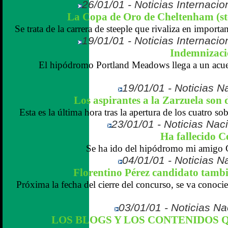
26/01/01 - Noticias Internaci
La Copa de Oro de Cheltenham (stee
Se trata de la carrera de steeple que rivaliza en importa
19/01/01 - Noticias Internaci
Indemnizaci
El hipódromo Portland Meadows llega a un acue
19/01/01 - Noticias N
Los aspirantes a la Zarzuela son 
Esta es la última hora tras la apertura de los cuatro sob
23/01/01 - Noticias Naci
Ha fallecido C
Se ha ido del hipódromo mi amigo C
04/01/01 - Noticias N
Florentino Pérez candidato tambié
Próxima la fecha del cierre del concurso, se va conoci
03/01/01 - Noticias N
LOS BLOGS Y LOS CONTENIDOS 