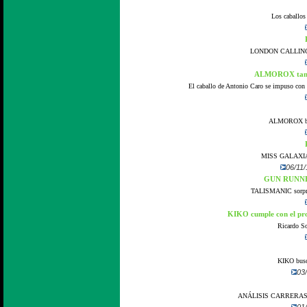
Los caballos 
LONDON CALLING, se
ALMOROX tambi
El caballo de Antonio Caro se impuso con f
ALMOROX busc
MISS GALAXIA, s
06/11/
GUN RUNNER,
TALISMANIC sorpren
KIKO cumple con el pr
Ricardo So
KIKO busca
03/
ANÁLISIS CARRERAS