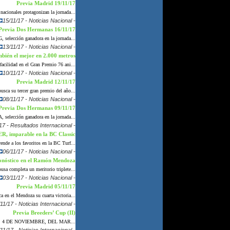
Previa Madrid 19/11/17
nacionales protagonizan la jornada...
15/11/17 - Noticias Nacional -
Previa Dos Hermanas 16/11/17
lección ganadora en la jornada...
13/11/17 - Noticias Nacional -
én el mejor en 2.000 metros
acilidad en el Gran Premio 76 ani...
10/11/17 - Noticias Nacional -
Previa Madrid 12/11/17
a su tercer gran premio del año...
08/11/17 - Noticias Nacional -
Previa Dos Hermanas 09/11/17
elección ganadora en la jornada...
17 - Resultados Internacional -
 imparable en la BC Classic
de a los favoritos en la BC Turf...
06/11/17 - Noticias Nacional -
onóstico en el Ramón Mendoza
usa completa un meritorio triplete...
03/11/17 - Noticias Nacional -
Previa Madrid 05/11/17
 en el Mendoza su cuarta victoria...
11/17 - Noticias Internacional -
Previa Breeders’ Cup (II)
 4 DE NOVIEMBRE, DEL MAR...