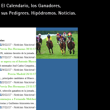
jueves 6 agosto 2026
adas:
29/11/17 - Noticias Nacional -
Previa Dos Hermanas 30/11/17
, máximo favorito de la jornada...
27/11/17 - Noticias Nacional -
 supera en el Antonio Blasco
entrenador José Carlos Cerqueira...
24/11/17 - Noticias Nacional -
Previa Madrid 26/11/17
ncipales candidatos al Blasco...
22/11/17 - Noticias Nacional -
Previa Dos Hermanas 23/11/17
lección ganadora en la jornada...
20/11/17 - Noticias Nacional -
enajea a Fernando Melchor
torias y Guillermo Arizcorreta tres...
17/11/17 - Noticias Nacional -