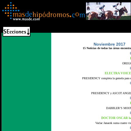
Noviembre 2017
15 Noticias de todas las áreas encontr
OREGON
ELECTRA VOICE se
PRESIDENCY completa la gemela para el 
PRESIDENCY y ASCOT ANGEL, pri
DABBLER’S MOON, se
DOCTOR OSCAR hom
Vaclac Janacek suma cuatro vic