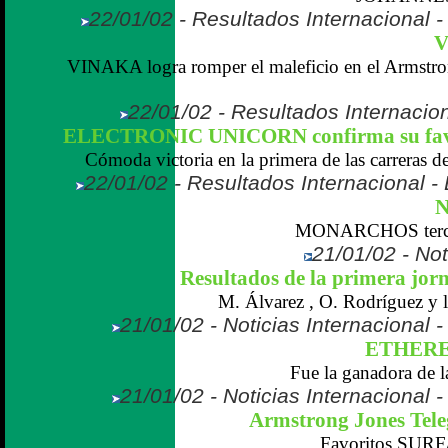
22/01/02 - Resultados Internacional 
V
VINAKA logra romper el maleficio en el Armstro
22/01/02 - Resultados Internacio
ELECTRONIC UNICORN confirma su favor
Cómoda victoria en la primera de las carreras de
22/01/02 - Resultados Internacional -
N
MONARCHOS tercero
21/01/02 - Not
Resultados de la primera jo
M. Álvarez , O. Rodríguez y l
21/01/02 - Noticias Internacional
ETHERE
Fue la ganadora de 
21/01/02 - Noticias Internacional
Armstrong Jones Tel
Favoritos SUR