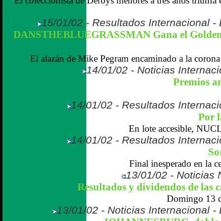
El coleccionista de Derbys menores a tres años triunfa
15/01/02 - Resultados Internacional -
DANSTHEBLUEGRASSMAN Gana el Golden G
El alazán de Mike Pegram encaminado a la corona 
14/01/02 - Noticias Internaci
Premios a
14/01/02 - Resultados Internaci
Por l
En lote accesible, NUCL
14/01/02 - Resultados Internaci
So
Final inesperado en la ce
13/01/02 - Noticias 
Resultados y dividendos de las 
Domingo 13 de
13/01/02 - Noticias Internacional 