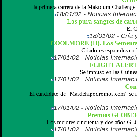
la primera carrera de la Maktoum Challeng
18/01/02 - Noticias Internac
Los pura sangres de carr
El C
18/01/02 - Cría 
COOLMORE (II). Los Semental
Criadores españoles en E
17/01/02 - Noticias Internaci
FLIGHT ALERT e
Se impuso en las Guinea
17/01/02 - Noticias Internaci
Com
El candidato de "Masdehipodromos.com" se im
17/01/02 - Noticias Internaci
Premios GLOBEF
Los mejores cincuenta y dos años 
17/01/02 - Noticias Internaci
R