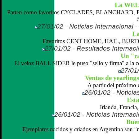
La WE
Parten como favoritos CYCLADES, BLANCHARD
27/01/02 - Noticias Internacional
La
Favoritos CENT HOME, HAIL, BURT
27/01/02 - Resultados Internaci
Un "r
El veloz BALL SIDER le puso "sello y firma" a la ce
27/01/
Ventas de yearlings
A partir del próximo d
26/01/02 - Noticias
Esta
Irlanda, Francia,
26/01/02 - Noticias Internaci
Buen
Ejemplares nacidos y criados en Argentina son "m