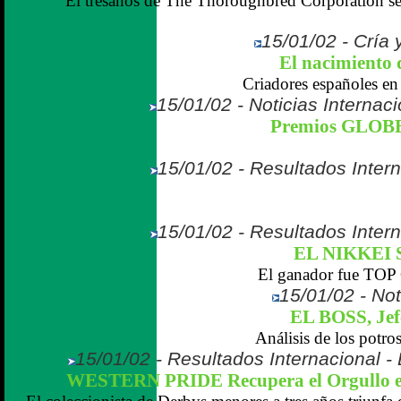
El tresaños de The Thoroughbred Corporation se
15/01/02 - Cría 
El nacimient
Criadores españoles en 
15/01/02 - Noticias Internaci
Premios GLOB
15/01/02 - Resultados Inter
15/01/02 - Resultados Inter
EL NIKKEI
El ganador fue T
15/01/02 - Not
EL BOSS, Jefe
Análisis de los potro
15/01/02 - Resultados Internacional -
WESTERN PRIDE Recupera el Orgullo e