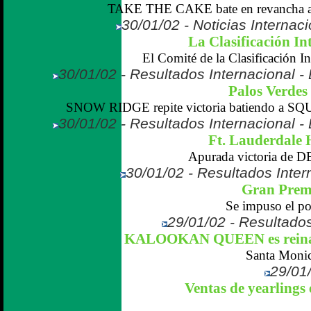
TAKE THE CAKE bate en revancha 
30/01/02 - Noticias Internaci
La Clasificación In
El Comité de la Clasificación In
30/01/02 - Resultados Internacional -
Palos Verdes
SNOW RIDGE repite victoria batiendo a S
30/01/02 - Resultados Internacional -
Ft. Lauderdale 
Apurada victoria de
30/01/02 - Resultados Intern
Gran Prem
Se impuso el po
29/01/02 - Resultados
KALOOKAN QUEEN es reina d
Santa Monic
29/01/
Ventas de yearlings 