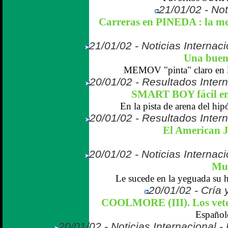
21/01/02 - Not
Carreras en PINEDA : la mej
21/01/02 - Noticias Internaci
Una buen
MEMOV "pinta" claro en la 
20/01/02 - Resultados Inter
SMART BOY fácil en 
En la pista de arena del hi
20/01/02 - Resultados Inter
El American 
20/01/02 - Noticias Internaci
Mu
Le sucede en la yeguada s
20/01/02 - Cría 
COOLMORE (III). Los veter
Españole
20/01/02 - Noticias Internacional 