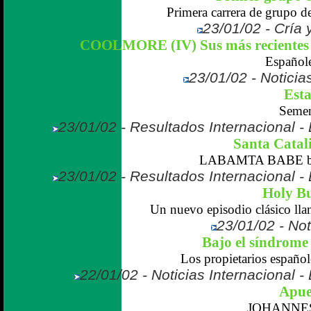
Primera carrera de grupo del
23/01/02 - Cría 
COOLMORE (IV) Sus más recientes 
Españole
23/01/02 - Noticias
Esta
Semen
23/01/02 - Resultados Internacional -
Santa Catali
LABAMTA BABE bat
23/01/02 - Resultados Internacional -
Holy Bu
Un nuevo episodio clásico 
23/01/02 - Not
Bajo el síndrome 
Los propietarios españole
22/01/02 - Noticias Internacional 
Apues
JOHANNESB