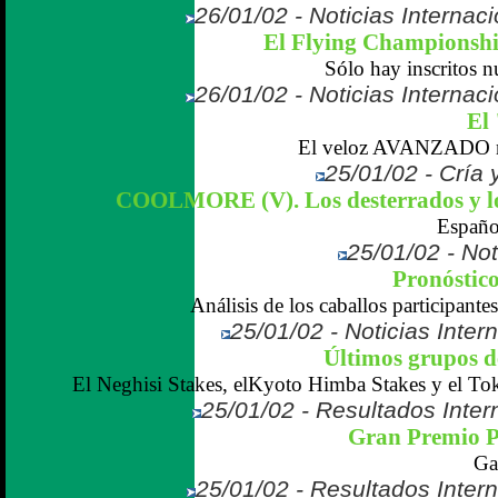
26/01/02 - Noticias Internaci
El Flying Championshi
Sólo hay inscritos nu
26/01/02 - Noticias Internaci
El 
El veloz AVANZADO no c
25/01/02 - Cría 
COOLMORE (V). Los desterrados y lo
Españo
25/01/02 - Not
Pronóstico
Análisis de los caballos participante
25/01/02 - Noticias Inter
Últimos grupos d
El Neghisi Stakes, elKyoto Himba Stakes y el T
25/01/02 - Resultados Intern
Gran Premio P
Ga
25/01/02 - Resultados Inter