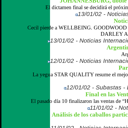
JOHANNESBURG, doble fi
El dictamen final se decidirá el próxi
13/01/02 - Noticias
Notic
Cecil pierde a WELLBEING. GOODWOOD c
DARLEY AR
13/01/02 - Noticias Internaci
Argentin
Ar
12/01/02 - Noticias Internaci
Par
La yegua STAR QUALITY resume el mejor pe
12/01/02 - Subastas -
Final en las Ven
El pasado día 10 finalizaron las ventas de “H
11/01/02 - Not
Análisis de los caballos parti
11/01/02 - Noticias Internaci