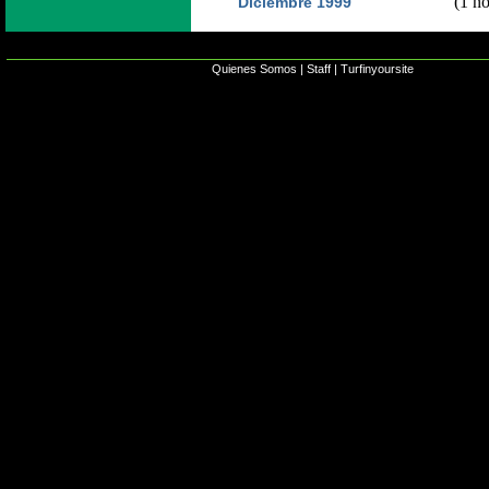
(1 no
Diciembre 1999
Quienes Somos
|
Staff
|
Turfinyoursite