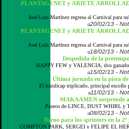
PLANTAGENET y ARIETE ARROLLADO
José Luis Martínez regresa al Carnival para sub
20/02/13 - Not
PLANTAGENET y ARIETE ARROLLADO
José Luis Martínez regresa al Carnival para sub
18/02/13 - Not
Despedida de la pretemp
HAPPY FEW y VALENCIA, dos ganadores
15/02/13 - Not
Última jornada en la pista d
El hándicap triplicado, principal escollo 
11/02/13 - Not
MAKAAMEN sorprende a lo
Paseos de LINCE, DUST WHIRL y
08/02/13 - Not
Turno para los sprinters en la 2ª
COMPTON PARK, SERGEI y FELIPE EL HERM