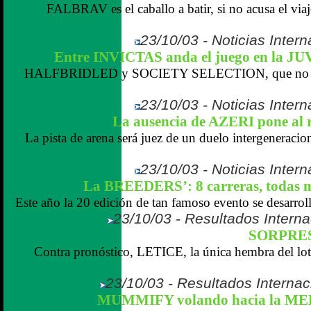
FALBRAV es el caballo a batir, si no acusa el via
23/10/03 - Noticias Inter
Entre INVICTAS anda el juego en la 
HALFBRIDLED y SOCIETY SELECTION, que no con
23/10/03 - Noticias Inter
La ausencia de AZERI pone al 
La pista de arena será juez de un duelo intergeneraci
23/10/03 - Noticias Inter
La BREEDERS’: 8 carreras, todas m
Este año la 20 edición de tan famoso evento se desarrolla
23/10/03 - Resultados Interna
SORPRES
Contra pronóstico, LETICE, la única hembra del lot
23/10/03 - Resultados Internaci
MUMMIFY volando hacia la 