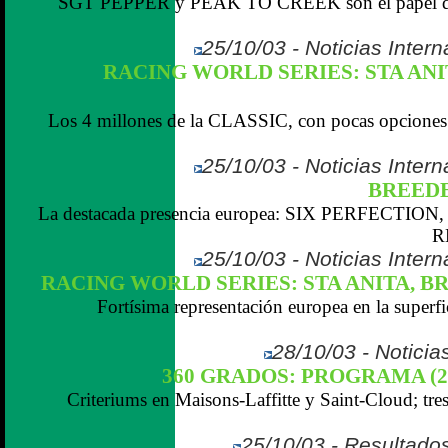
SGT PEPPER y PEAK TO CREEK son el papel de la
25/10/03 - Noticias Inter
RACING WORLD SERIES: STA ANI
Los 4 millones de la CLASSIC, con pocas opciones de
25/10/03 - Noticias Inter
BREEDE
La destacada presencia europea: SIX PERFECTI
R
25/10/03 - Noticias Inter
RACING WORLD SERIES: STA ANITA, B
Fortísima representación europea en la superfi
28/10/03 - Noticias
360 GRADOS: PROGRAMA (27 oc
Criteriums en Maisons-Laffitte y Saint-Cloud; tre
25/10/03 - Resultados