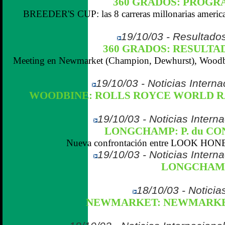
360 GRADOS: PROGRAM
BREEDER'S CUP: las 8 carreras millonarias america
19/10/03 - Resultados
360 GRADOS: RESULTADOS 
Meeting en Newmarket (Champion, Dewhurst), Woodbi
19/10/03 - Noticias Intern
WOODBINE: ROLLS ROYCE WORLD R
19/10/03 - Noticias Interna
LONGCHAMP: P. du CON
Nueva confrontación entre LOOK HO
19/10/03 - Noticias Interna
LONGCHAMP:
18/10/03 - Noticias
NEWMARKET: NEWMARKET