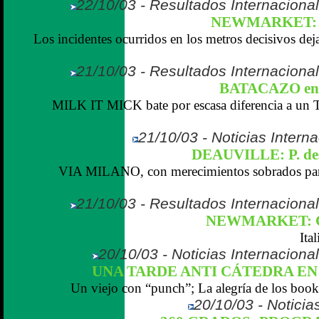
22/10/03 - Resultados Internaciona
NEWMARKET: 
Los incidentes ocurridos en los metros decisivos deja
21/10/03 - Resultados Internaciona
BATACAZO en
MILK IT MICK bate por escasa diferencia a
21/10/03 - Noticias Interna
DEAUVILLE: P. d
VIA MILANO, con merecimientos sobrados para 
21/10/03 - Resultados Internaciona
NEWMARKET: 
Ita
20/10/03 - Noticias Internaciona
UNA TARDE ANTI CÁTEDRA 
Un viejo con “punch”; La alegría de los bookie
20/10/03 - Noticias