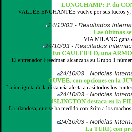
LONGCHAMP: P. du CON
VALLÉE ENCHANTÉE vuelve por sus fueros y, en
24/10/03 - Resultados Interna
Las últimas se
VIA MILANO gana 
24/10/03 - Resultados Internaci
En CAULFIELD, una ARM
El entrenador Freedman alcanzaba su Grupo 1 número
24/10/03 - Noticias Inter
CUVEE, con opciones en la 
La incógnita de la distancia afecta a casi todos los conte
24/10/03 - Noticias Inter
ISLINGTON destaca en la 
La irlandesa, que se ha medido con éxito a los machos,
24/10/03 - Noticias Inter
La TURF, con pro