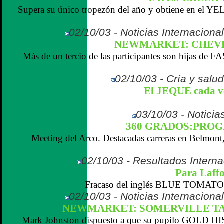
Supera su único tropezón del año y obtiene en e
02/10/03 - Noticias Internaciona
NEWMARKET: CHEVE
Más de un tercio de las participantes son hijas de 
02/10/03 - Cría y salu
El JEQUE cada v
03/10/03 - Noticias
360 GRADOS:PROGRA
Meeting del Arco. Destacadas carreras en Belmon
02/10/03 - Resultados Interna
Para Laffo
Fracaso del inglés BLUE TOMATO, 
02/10/03 - Noticias Internaciona
NEWMARKET: SOMERVILLE TA
Mark Johnston dispuesto a que su pupilo GOLD H