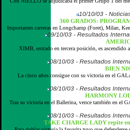
Con NIELLO se adjudicaba el primer Grupo 1 del mee
10/10/03 - Noticias
360 GRADOS: PROGRAMA (
Importantes carreras en Longchamp (Foret), Milan, Keen
09/10/03 - Resultados Interna
AMERIC
XIMB, entrado en tercera posición, es ascendido a 
08/10/03 - Resultados Intern
BIEN NI
La cinco años consigue con su victoria en el G
08/10/03 - Resultados Intern
HARMONY LODG
Tras su victoria en el Ballerina, vence también e
08/10/03 - Resultados Intern
TAKE CHARGE LADY repite en
Para doblar victoria la favorita tuvo que defenderse 