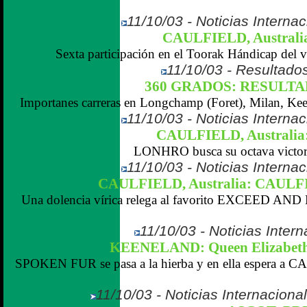
11/10/03 - Noticias Internac
CAULFIELD, Austral
Sexta participación en el Toorak Hándicap de
11/10/03 - Resultados
360 GRADOS: RESULTADO
Importanes carreras en Longchamp (Foret), Milan, Keen
11/10/03 - Noticias Internac
CAULFIELD, Australi
LONHRO busca su octava victori
11/10/03 - Noticias Internac
CAULFIELD, Australia: CAUL
Una dolencia vírica relega al favorito EXCEED AN
11/10/03 - Noticias Inter
KEENELAND: Queen Elizabeth
SPOKEN FUR se pasa a la hierba y en ella espera a
11/10/03 - Noticias Internaciona