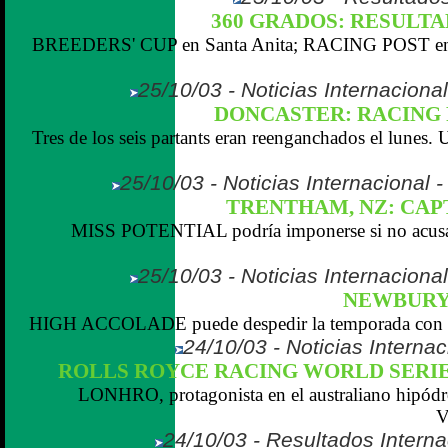
360 GRADOS: RESULTADO
BREEDERS' CUP en Santa Anita; RACING POST en
25/10/03 - Noticias Internaciona
DONCASTER: RACING
Tres de los seis partants eran reenganchados el lunes
25/10/03 - Noticias Internacional
TRENTHAM, NZ: CAPT
MISS POTENTIAL podría imponerse si no acusa 
25/10/03 - Noticias Internaciona
NEWBURY: 
HIGH ACCOLADE puede despedir la temporada con su 
24/10/03 - Noticias Internac
ROLLS ROYCE RACING WORLD SERIE
LONHRO, protagonista en el australiano hi
V
24/10/03 - Resultados Interna