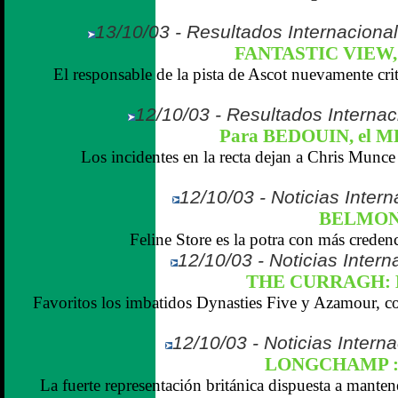
13/10/03 - Resultados Internaciona
FANTASTIC VIEW, u
El responsable de la pista de Ascot nuevamente crit
12/10/03 - Resultados Internaci
Para BEDOUIN, el
Los incidentes en la recta dejan a Chris Munce 
12/10/03 - Noticias Inter
BELMONT
Feline Store es la potra con más credenci
12/10/03 - Noticias Intern
THE CURRAGH: 
Favoritos los imbatidos Dynasties Five y Azamour, c
12/10/03 - Noticias Interna
LONGCHAMP : P
La fuerte representación británica dispuesta a mante