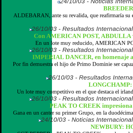
24/10/03 - Noticias Inter
BREEDERS
ALDEBARAN, ante su revalida, que reafirmaría su e
26/10/03 - Resultados Internaciona
Con AMERICAN POST, ABDULLA vi
En un lote muy reducido, AMERICAN POST
26/10/03 - Resultados Internaciona
IMPERIAL DANCER, en homenaje 
Por fin demuestra el hijo de Primo Dominie ser capaz
26/10/03 - Resultados Interna
LONGCHAMP: 
Un lote muy competitivo en el que destaca el irl
26/10/03 - Resultados Internaciona
PEAK TO CREEK impresiona en
Gana en un canter su primer Grupo, en la duodécima s
24/10/03 - Noticias Internaciona
NEWBURY: HO