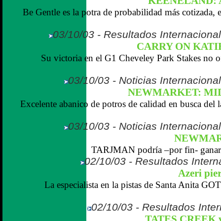
KEENELAND: A
Be Gentle es la potra de probabilidad más cotizada, 
03/10/03 - Resultados Internaciona
CARRY ON KATIE 
Su victoria en el G1 Cheveley Park Stakes no of
03/10/03 - Noticias Internaciona
NEWMARKET: MID
Excelente abanico de potros de calidad en busca del 
03/10/03 - Noticias Internaciona
NEWMARK
TARJMAN podría –por fin- ganar 
02/10/03 - Resultados Intern
Azeri pie
La especialista en la pistas de Santa Anita GO
02/10/03 - Resultados Inte
TATES CREEK vu