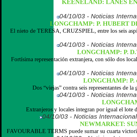
KEENELAND: LANES EN
04/10/03 - Noticias Interna
LONGCHAMP: P. HUBERT 
El nieto de TERESA, CRUZSPIEL, entre los seis aspi
04/10/03 - Noticias Interna
LONGCHAMP: P. D
Fortísima representación extranjera, con sólo dos loca
04/10/03 - Noticias Interna
LONGCHAMP: P. 
Dos “viejas” contra seis representantes de la 
04/10/03 - Noticias Interna
LONGCHAM
Extranjeros y locales integran por igual el lote d
04/10/03 - Noticias Internaciona
NEWMARKET: SUN
FAVOURABLE TERMS puede sumar su cuarta victoria d