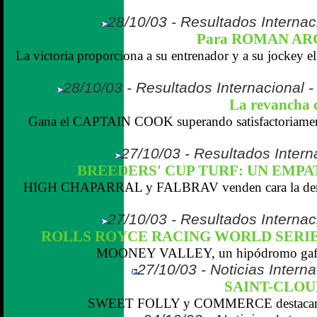
28/10/03 - Resultados Internaci
Para ROMAN AR
La victoria proporciona a su entrenador y a su jockey e
28/10/03 - Resultados Internacional 
La revanch
Gana el CAPTAIN COOK superando satisfactoriamen
27/10/03 - Resultados Intern
BREEDERS' CUP TURF: UN EMPA
HIGH CHAPARRAL y FALBRAV venden cara la derro
27/10/03 - Resultados Internaci
ROLLS ROYCE RACING WORLD SERIE
MOONEY VALLEY, un hipódromo gaf
27/10/03 - Noticias Interna
SAINT-CLOUD
SWEET FOLLY y COMMERCE destacan en