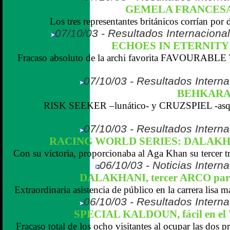
GEMELA FRANCESA 
Los tres representantes británicos corrían por 
07/10/03 - Resultados Internaciona
ECHOES IN ETERNITY si
Fracaso absoluto de la archi favorita FAVOURABL
07/10/03 - Resultados Interna
BEHKARA, 
RISK SEEKER –lunático- y CRUZSPIEL -asque
07/10/03 - Resultados Interna
RACING WORLD SERIES: DALAKHANI,
Con su victoria, proporcionaba al Aga Khan su tercer t
06/10/03 - Noticias Interna
DALAKHANI, tercer ARCO pa
Extraordinaria asistencia de público en la carrera lisa m
06/10/03 - Resultados Interna
SPECIAL KALDOUN, fácil en 
Fracaso total de los ocho visitantes al ocupar las dos pr