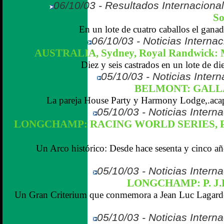
06/10/03 - Resultados Internaciona
So
En un lote de cuatro caballos el gana
06/10/03 - Noticias Internac
AUSTRALIA, Sydney, Royal Randwick: M
Diez y seis castrados en un lote de di
05/10/03 - Noticias Inter
BELMONT: GALL
La pareja House Party y Harmony Lodge,.acapa
05/10/03 - Noticias Interna
LONGCHAMP: RACING WORLD SERIES, P.
Un Arco histórico: Desde hace sesenta y cinco a
05/10/03 - Noticias Interna
LONGCHAMP: P. J
Un Gran Criterium que conmemora a Jean Luc Lagardè
05/10/03 - Noticias Interna