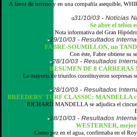
A favor de terreno y en una compañía asequible, WHI
31/10/03 - Noticias Na
Se abre el telón
Nota informativa del Gran Hipódr
29/10/03 - Resultados Interna
FABRE-SOUMILLON, un TANDEM
Con éste, Fabre obtiene su se
28/10/03 - Resultados Intern
RESUMEN DE 8 CARRERAS
La mayoría de triunfos constituyeron sorpresas s
28/10/03 - Resultados Intern
BREEDERS' TURF CLASSIC: MANDELLA cul
RICHARD MANDELLA se adjudica el cincuenta
28/10/03 - Resultados Interna
WESTERNER, mejor fo
Como pez en el agua, confirmaba en el Roy