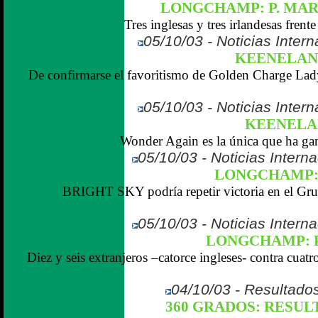
LONGCHAMP: P. MA
Tres inglesas y tres irlandesas frente 
05/10/03 - Noticias Inter
KEENELAND
De confirmarse el favoritismo de Golden Charge Lady
05/10/03 - Noticias Inter
KEENELA
Wonder Again es la única que ha gana
05/10/03 - Noticias Interna
LONGCHAMP: 
BRIGHT SKY podría repetir victoria en el Gru
05/10/03 - Noticias Interna
LONGCHAMP: P
Diez y seis extranjeros –catorce ingleses- contra cuat
04/10/03 - Resultados
360 GRADOS: RESULTA