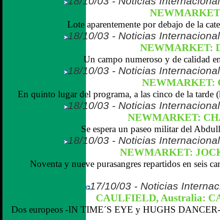
18/10/03 - Noticias Internaciona
NEWMARKET:
Lote aparentemente por debajo de la cate
18/10/03 - Noticias Internaciona
NEWMARKET: D
Un campo numeroso y de calidad en 
18/10/03 - Noticias Internaciona
NEWMARKET: 
En quinto lugar del programa, a las cinco de la tarde (h.
18/10/03 - Noticias Internaciona
NEWMARKET: CH
Se espera un paseo militar del Abd
18/10/03 - Noticias Internaciona
NEWMARKET: JOCK
Noventa y nueve purasangres repartidos en seis car
17/10/03 - Noticias Internac
CAULFIELD, Australia: 
Dos europeos -IN TIME´S EYE y HUGHS DANCER- se