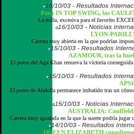
16/10/03 - Resultados Internaci
Para IN TOP SWING, las CAUL
La milla, excesiva para el favorito E
16/10/03 - Noticias Interna
LYON-PARILLY
Carrera muy abierta en la que podrían imponer
15/10/03 - Resultados Interna
AZAMOUR, tras la huel
El potro del Aga Khan renueva la victoria conseguida 
15/10/03 - Resultados Interna
APSIS
El potro de Abdulla permanece imbatido tras un cómo
15/10/03 - Noticias Internac
AUSTRALIA: Caulfiel
Carrera muy igualada en la que la suerte podría jugar u
14/10/03 - Resultados Intern
QUEEN ELIZABETH canadiense