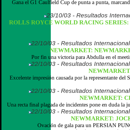
Gana el G1 Caulfield Cup de punta a punta, marcan
23/10/03 - Resultados Interna
ROLLS ROYCE WORLD RACING SERIES: A
22/10/03 - Resultados Internaciona
NEWMARKET: NEWMARKET
Por fin una victoria para Abdulla en el mee
22/10/03 - Resultados Internaciona
NEWMARKET:
Excelente impresión causada por la representante d
22/10/03 - Resultados Internaciona
NEWMARKET: CH
Una recta final plagada de incidentes pone en duda la jus
22/10/03 - Resultados Internaciona
NEWMARKET: JOCK
Ovación de gala para un PERSIAN PUNC