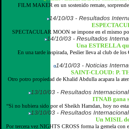
FILM MAKER en un sostenido remate, sorprende a
14/10/03 - Resultados Intern
ESPECTACU
SPECTACULAR MOON se impone en el mismo poste 
14/10/03 - Resultados Interna
Una ESTRELLA que 
En una tarde inspirada, Peslier lleva al club de l
14/10/03 - Noticias Interna
SAINT-CLOUD: P. 
Otro potro propiedad de Khalid Abdulla acapara la ate
13/10/03 - Resultados Internaciona
ITNAB gana s
“Si no hubiera sido por el Sheikh Hamdan, hoy no esta
13/10/03 - Resultados Internaciona
Un MISIL 
Por tercera vez NIGHTS CROSS forma la gemela con el