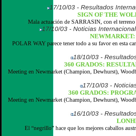
17/10/03 - Resultados Interna
SIGN OF THE WOLF
Mala actuación de SARRASIN, con el terreno s
17/10/03 - Noticias Internaciona
NEWMARKET: 
POLAR WAY parece tener todo a su favor en esta carr
18/10/03 - Resultados
360 GRADOS: RESULTADO
Meeting en Newmarket (Champion, Dewhurst), Woodbi
17/10/03 - Noticias
360 GRADOS: PROGRAM
Meeting en Newmarket (Champion, Dewhurst), Woodbi
16/10/03 - Resultados
LONHRO
El “negrillo” hace que los mejores caballos aust