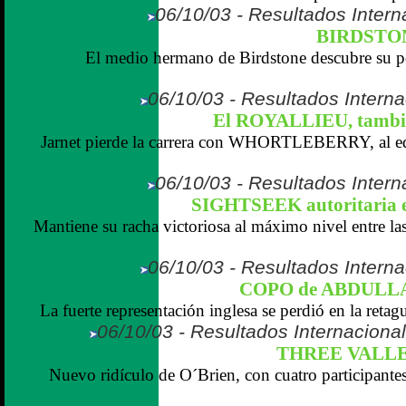
06/10/03 - Resultados Intern
BIRDSTON
El medio hermano de Birdstone descubre su p
06/10/03 - Resultados Interna
El ROYALLIEU, tambié
Jarnet pierde la carrera con WHORTLEBERRY, al eq
06/10/03 - Resultados Intern
SIGHTSEEK autoritaria
Mantiene su racha victoriosa al máximo nivel entre la
06/10/03 - Resultados Interna
COPO de ABDULLA
La fuerte representación inglesa se perdió en la retag
06/10/03 - Resultados Internaciona
THREE VALLEYS
Nuevo ridículo de O´Brien, con cuatro participantes 