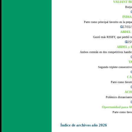
VALIANT BLU
Borja
INDIAN
Parte como principal favorito en la prepa
17/01/
ABDEL y
Gustó más RISBY, que perdió sus 
15/
ABDEL y R
Ambos correrán en dos competitivos handica
TA
Segundo triplete consecutivo
CAM
Parte como favorit
ACHT
Polémico distanciamie
Oportunidad para A
Parte como favo
Índice de archivos año 2026