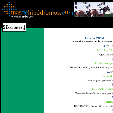
Enero 2014
13 Noticias de todas las áreas encontr
31/01/
ABDEL y RIS
CERTIFY se p
Pronóstico ig
GRIEVOUS ANGEL, BEAR PRINCE y ACHTUN
29/
Segundo
Ambos participarán en la
BRIGANTIA suma s
Nuevo doblete en la temporada para e
BRIGA
JUAN DANIEL, distanciado en su anterio