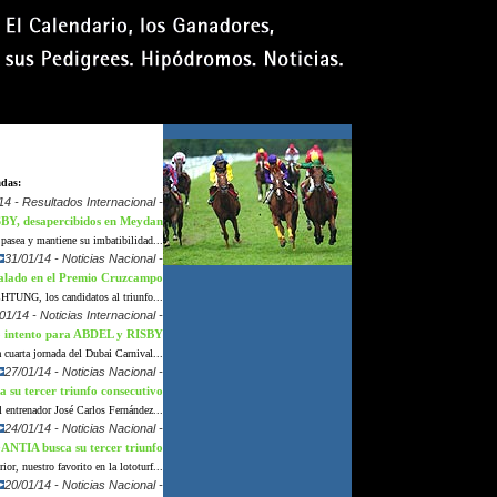
sábado 8 agosto 2026
adas:
14 - Resultados Internacional -
BY, desapercibidos en Meydan
asea y mantiene su imbatibilidad...
31/01/14 - Noticias Nacional -
ualado en el Premio Cruzcampo
G, los candidatos al triunfo...
01/14 - Noticias Internacional -
 intento para ABDEL y RISBY
 cuarta jornada del Dubai Carnival...
27/01/14 - Noticias Nacional -
u tercer triunfo consecutivo
l entrenador José Carlos Fernández...
24/01/14 - Noticias Nacional -
NTIA busca su tercer triunfo
r, nuestro favorito en la lototurf...
20/01/14 - Noticias Nacional -