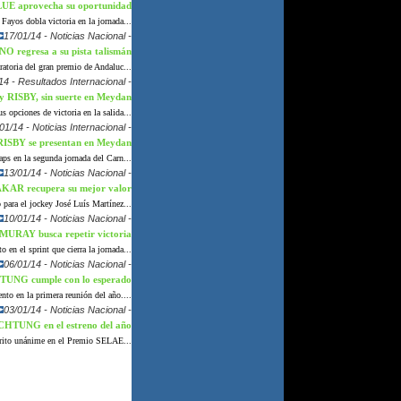
E aprovecha su oportunidad
 Fayos dobla victoria en la jornada...
17/01/14 - Noticias Nacional -
O regresa a su pista talismán
ratoria del gran premio de Andaluc...
14 - Resultados Internacional -
 RISBY, sin suerte en Meydan
opciones de victoria en la salida...
01/14 - Noticias Internacional -
ISBY se presentan en Meydan
ps en la segunda jornada del Carn...
13/01/14 - Noticias Nacional -
KAR recupera su mejor valor
 para el jockey José Luís Martínez...
10/01/14 - Noticias Nacional -
URAY busca repetir victoria
o en el sprint que cierra la jornada...
06/01/14 - Noticias Nacional -
UNG cumple con lo esperado
nto en la primera reunión del año....
03/01/14 - Noticias Nacional -
CHTUNG en el estreno del año
rito unánime en el Premio SELAE...