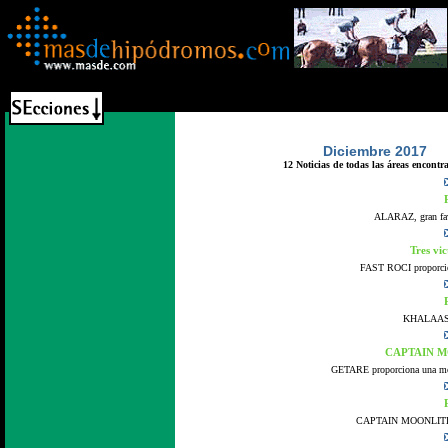
Diciembre 2017
12 Noticias de todas las áreas encontr
ALARAZ, gran favo
Tres vi
FAST ROCI proporcion
KHALAAS, a 
CAPTAIN MO
GETARE proporciona una monu
CAPTAIN MOONLITE, se