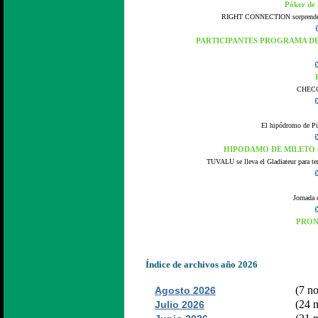
Póker de
RIGHT CONNECTION sorprende en 
PARTICIPANTES PROGRAMA DEL
CHECO, 
El hipódromo de Pin
HIPODAMO DE MILETO da l
TUVALU se lleva el Gladiateur para ter
Jornada 
PRONÓ
Índice de archivos año 2026
(7 no
Agosto 2026
(24 n
Julio 2026