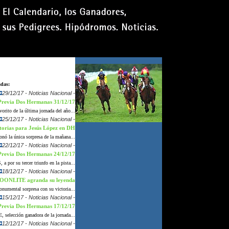
domingo 9 agosto 2026
adas:
29/12/17 - Noticias Nacional -
Previa Dos Hermanas 31/12/17
rito de la última jornada del año...
25/12/17 - Noticias Nacional -
ctorias para Jesús López en DH
ó la única sorpresa de la mañana...
22/12/17 - Noticias Nacional -
Previa Dos Hermanas 24/12/17
por su tercer triunfo en la pista...
18/12/17 - Noticias Nacional -
ONLITE agranda su leyenda
mental sorpresa con su victoria...
15/12/17 - Noticias Nacional -
Previa Dos Hermanas 17/12/17
lección ganadora de la jornada...
12/12/17 - Noticias Nacional -