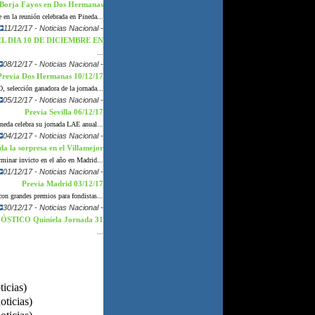
 Borja Fayos en Dos Hermanas
la reunión celebrada en Pineda...
11/12/17 - Noticias Nacional -
 DIA 10 DE DICIEMBRE EN
...
08/12/17 - Noticias Nacional -
Previa Dos Hermanas 10/12/17
selección ganadora de la jornada...
05/12/17 - Noticias Nacional -
Previa Sevilla 06/12/17
eda celebra su jornada LAE anual...
04/12/17 - Noticias Nacional -
a sorpresa en el Villamejor
minar invicto en el año en Madrid...
01/12/17 - Noticias Nacional -
Previa Madrid 03/12/17
con grandes premios para fondistas...
30/12/17 - Noticias Nacional -
STICO Quiniela Jornada 31
...
ticias)
oticias)