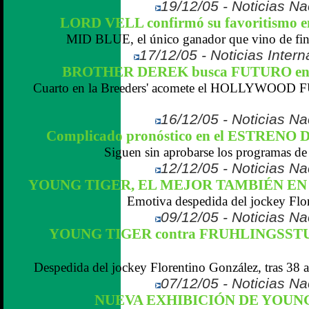
19/12/05 - Noticias N
LORD VELL confirmó su favoritismo e
MID BLUE, el único ganador que vino de final
17/12/05 - Noticias Inter
BROTHER DEREK busca FUTURO 
Cuarto en la Breeders' acomete el HOLLYWOOD 
16/12/05 - Noticias N
Complicado pronóstico en el ESTRENO 
Siguen sin aprobarse los programas de 
12/12/05 - Noticias N
YOUNG TIGER, EL MEJOR TAMBIÉN EN 
Emotiva despedida del jockey Flor
09/12/05 - Noticias N
YOUNG TIGER contra FRUHLINGSSTURM
Despedida del jockey Florentino González, tras 38 a
07/12/05 - Noticias N
NUEVA EXHIBICIÓN DE YOUNG