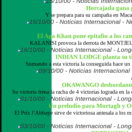
15/10/00 - Noticias Internaciona
Horcajada gana g
Y se prepara para su campaña en Maca
15/10/00 - Noticias Internacional -
El Aga Khan pone epitafio a los ca
KALANISI provoca la derrota de MONTJEU 
16/10/00 - Noticias Internacional - Lo
INDIAN LODGE planta su tie
Sumando a esta victoria la conseguida hace un 
09/10/00 - Noticias Internaciona
OKAWANGO desbordante e
Su victoria frena la racha de 4 victorias lograda en la c
01/10/00 - Noticias Internacional - Lo
Un preludio para Murtagh y O
El Prix l’Abbaye sirve de victoriosa antesala a los 
03/10/00 - Noticias Internacional - Lo