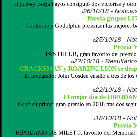
El jockey Borja Fayos consiguió dos victorias y otro
26/10/18 - Noticias
Previa grupos I 2
Coolmore y Godolphin presentan las mejores baz
25/10/18 - Not
Previa 
PANTHEUR, gran favorito del premio V
22/10/18 - Resultados
CRACKSMAN y ROARING LION se despid
El preparador John Gosden ensilló a tres de los
22/10/18 - Not
El mejor día de HIPOD
Ganó su primer gran premio en 2018 tras dos segu
18/10/18 - Not
Previa 
HIPODAMO DE MILETO, favorito del Memorial D