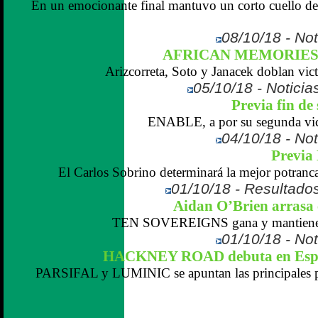
En un emocionante final mantuvo un corto cuello d
08/10/18 - Not
AFRICAN MEMORIES im
Arizcorreta, Soto y Janacek doblan victo
05/10/18 - Noticias
Previa fin de
ENABLE, a por su segunda vict
04/10/18 - Not
Previa
El Carlos Sobrino determinará la mejor potranca
01/10/18 - Resultados
Aidan O’Brien arrasa 
TEN SOVEREIGNS gana y mantiene su
01/10/18 - Not
HACKNEY ROAD debuta en Españ
PARSIFAL y LUMINIC se apuntan las principales pr