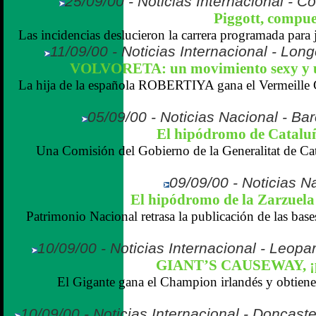
25/09/00 - Noticias Internacional - C
Piggott, compue
Las incidencias deslucieron la carrera programada para 
11/09/00 - Noticias Internacional - Lo
VOLVORETA: un movimiento sexy y u
La hija de la española ROBERTIYA gana el Vermeille 
05/09/00 - Noticias Nacional - Ba
El hipódromo de Cataluñ
Una Comisión del Gobierno de la Generalitat de Cata
09/09/00 - Noticias N
El hipódromo de la Zarzuela
Patrimonio Nacional retrasa la publicación de las bas
10/09/00 - Noticias Internacional - Leopa
GIANT’S CAUSEWAY, ¡p
El Gigante gana el Champion irlandés y obtien
10/09/00 - Noticias Internacional - Doncast