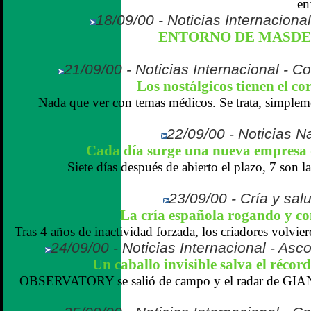
en
18/09/00 - Noticias Internaciona
ENTORNO DE MASD
21/09/00 - Noticias Internacional - C
Los nostálgicos tienen el c
Nada que ver con temas médicos. Se trata, simpleme
22/09/00 - Noticias N
Cada día surge una nueva empresa q
Siete días después de abierto el plazo, 7 son 
23/09/00 - Cría y salu
La cría española rogando y c
Tras 4 años de inactividad forzada, los criadores volviero
24/09/00 - Noticias Internacional - Asc
Un caballo invisible salva el réc
OBSERVATORY se salió de campo y el radar de 