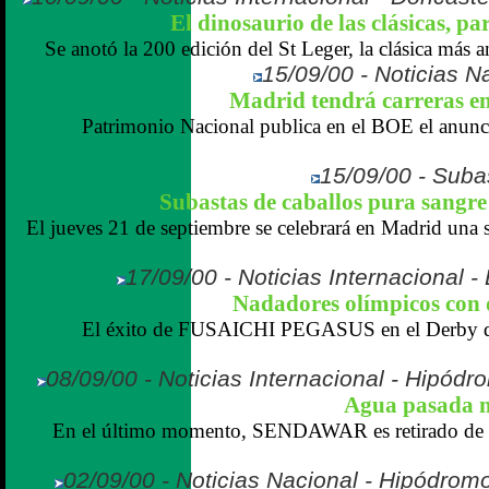
El dinosaurio de las clásicas
Se anotó la 200 edición del St Leger, la clásica más 
15/09/00 - Noticias N
Madrid tendrá carreras e
Patrimonio Nacional publica en el BOE el anunc
15/09/00 - Suba
Subastas de caballos pura sangre 
El jueves 21 de septiembre se celebrará en Madrid una 
17/09/00 - Noticias Internacional 
Nadadores olímpicos con d
El éxito de FUSAICHI PEGASUS en el Derby de
08/09/00 - Noticias Internacional - Hipó
Agua pasada 
En el último momento, SENDAWAR es retirado de la
02/09/00 - Noticias Nacional - Hipódrom