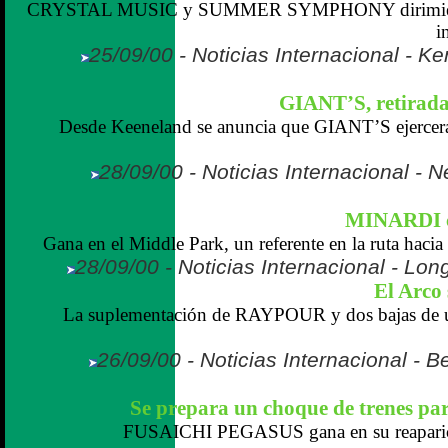
CRYSTAL MUSIC y SUMMER SYMPHONY dirimiero
i
25/09/00 - Noticias Internacional - K
GIANT’S, retirada 
Desde Keeneland se anuncia que GIANT’S ejercer
28/09/00 - Noticias Internacional -
MINARDI c
Gana en el Middle Park, un referente en la ruta hacia
28/09/00 - Noticias Internacional - Lo
El Arco 
La suplementación de RAYPOUR y dos bajas de úl
26/09/00 - Noticias Internacional - 
Se prepara un choque de trenes par
FUSAICHI PEGASUS gana en su reaparici