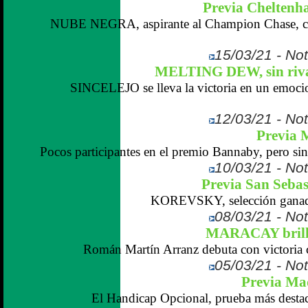
Previa Cheltenh
NUBE NEGRA, aspirante al Champion Chase, car
15/03/21 - Not
MELTING DEW, sin riva
SINCELEJO se lleva la victoria en un emoci
12/03/21 - Not
Previa 
Pocos participantes en el premio Bannaby, pero sin 
10/03/21 - Not
Previa San Sebas
KOREVSKY, selección ganador
08/03/21 - Not
MARACAY brilla
Román Martín Arranz debuta con victoria 
05/03/21 - Not
Previa Ma
El Handicap Opcional, prueba más destaca