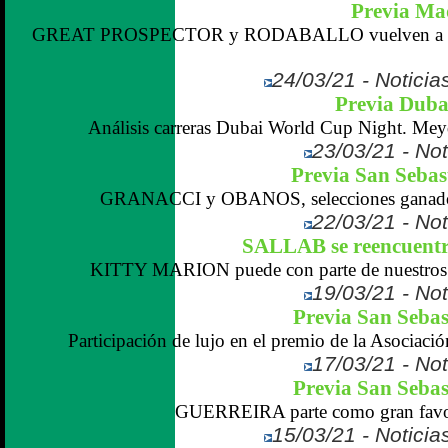
Previa Ma
GREAT PROSPECTOR y RODABALLO vuelven a verse
24/03/21 - Noticias
Previa Dubai
Análisis carreras Dubai World Cup Night. Mey
23/03/21 - Not
Previa San Sebas
GRANACCI y OBANOS, selecciones ganadoras
22/03/21 - Not
SALLAB se reencuentra
KITTY MARION puede con parte de nuestros me
19/03/21 - Not
Previa San Sebas
Participación de lujo en el premio de la Asociaci
17/03/21 - Not
Previa San Sebas
GUERREIRA parte como gran favorit
15/03/21 - Noticias