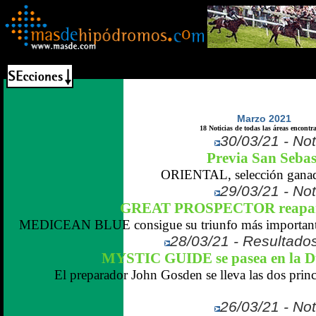
Marzo 2021
18 Noticias de todas las áreas encontr
30/03/21 - Not
Previa San Sebas
ORIENTAL, selección ganado
29/03/21 - Not
GREAT PROSPECTOR reaparec
MEDICEAN BLUE consigue su triunfo más importante 
28/03/21 - Resultados
MYSTIC GUIDE se pasea en la 
El preparador John Gosden se lleva las dos princi
26/03/21 - Not