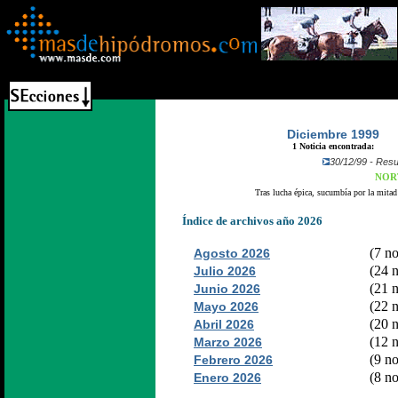
Diciembre 1999
1 Noticia encontrada:
30/12/99 - Resul
NORT
Tras lucha épica, sucumbía por la mitad 
Índice de archivos año 2026
(7 no
Agosto 2026
(24 n
Julio 2026
(21 n
Junio 2026
(22 n
Mayo 2026
(20 n
Abril 2026
(12 n
Marzo 2026
(9 no
Febrero 2026
(8 no
Enero 2026