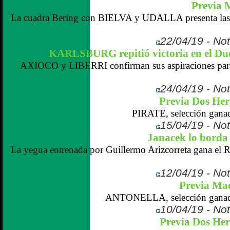
Previa 
La cuadra Bering con BIELVA y UDALLA presenta las 
22/04/19 - Not
KARLSBURG repitió victoria en el Du
AXIOCO y LIBERRI confirman sus aspiraciones para l
24/04/19 - Not
Previa Dos Her
PIRATE, selección ganado
15/04/19 - Not
Janacek lo bord
La yegua entrenada por Guillermo Arizcorreta gana el R
12/04/19 - Not
Previa Mad
ANTONELLA, selección ganador
10/04/19 - Not
Previa Dos He