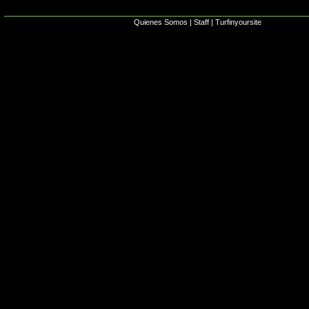
Quienes Somos
|
Staff
|
Turfinyoursite