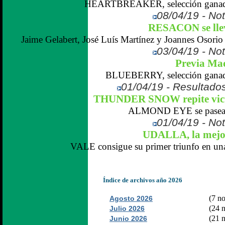
HEARTBREAKER, selección ganadora
08/04/19 - Not
RESACON se llev
Jaime Gelabert, José Luís Martínez y Joannes Osorio 
03/04/19 - Not
Previa Mad
BLUEBERRY, selección ganador
01/04/19 - Resultados
THUNDER SNOW repite vict
ALMOND EYE se pasea en
01/04/19 - Not
UDALLA, la mejor
VALE consigue su primer triunfo en una 
Índice de archivos año 2026
(7 no
Agosto 2026
(24 n
Julio 2026
(21 n
Junio 2026