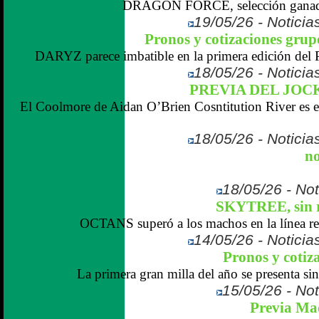
DRAGON FORCE, selección ganador
19/05/26 - Noticias
Pronos y cotizaciones gru
DARYZ parece imbatible en la primera edición del 
18/05/26 - Noticias
PREVIA DEL JOC
El Coolmore de Aidan O’Brien Cosntitution River es el
18/05/26 - Noticias
no
18/05/26 - Not
SKYTREE, sin ri
OCTANS superó a los machos en la línea rect
14/05/26 - Noticias
Pronos y cotiz
La primera gran milla del año se presenta sin 
15/05/26 - Not
Previa Ma