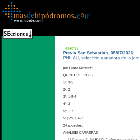
- 03/07/26
Previa San Sebastián, 05/07/2026
PHILAU, selección ganadora de la jor
por Pedro Mercado
QUINTUPLE PLUS
1ª: 3-5
2ª: 2
3ª: 1-5-6
4ª: 3
5ª: 1-7
5ª (2º): 1-4-7
24 apuestas.
ANÁLISIS CARRERAS
1ª Carrera. AL WUKAIR. 2 años no corredores. 