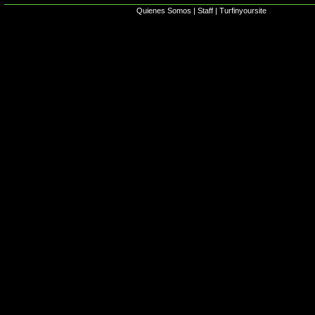
Quienes Somos
|
Staff
|
Turfinyoursite