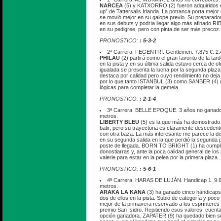
NARCEA
(5) y KATXORRO (2) fueron adquiridos e
up” de Tattersalls Irlanda. La potranca porta mejor
se movió mejor en su galope previo. Su preparado
en sus debuts y podría llegar algo más afinado RIBA
en su pedigree, pero con pinta de ser más precoz.
PRONOSTICO:
: 5-3-2
2ª Carrera. FEGENTRI. Gentlemen. 7.875 €. 2.
PHILAU
(2) partirá como el gran favorito de la tar
en la pista y en su última salida estuvo cerca de o
igualada se presenta la lucha por la segunda plaz
destaca por calidad pero cuyo rendimiento no deja 
por lo que tanto ISTANBUL (3) como SANBER (4)
lógicas para completar la gemela.
PRONOSTICO:
: 2-1-4
3ª Carrera. BELLE EPOQUE. 3 años no ganador
metros.
LIBERTY BLEU
(5) es la que más ha demostrado d
batir, pero su trayectoria es claramente desceden
con otra baza. La más interesante me parece la d
en su segunda salida en la que perdió la segunda 
poste de llegada. BORN TO BRIGHT (1) ha cumpli
donostiarras y, ante la poca calidad general de los 
valerle para estar en la pelea por la primera plaza .
PRONOSTICO:
: 5-6-1
4ª Carrera. HARAS DE LUJÁN. Handicap 1. 9.6
metros.
ARAKA LA KANA
(3) ha ganado cinco hándicaps
dos de ellos en la pista. Subió de categoría y poco l
mejor de la primavera reservado a los esprínteres y
premio San Isidro. Repitiendo esos valores, cuen
opción ganadora. ZAPATER (9) ha quedado bien si