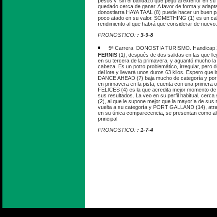
pesos y, sin el bandazo que pegó al exterior en su 
quedado cerca de ganar. A favor de forma y adapta
donostiarra HAYA TAAL (8) puede hacer un buen p
poco atado en su valor. SOMETHING (1) es un cab
rendimiento al que habrá que considerar de nuevo.
PRONOSTICO:
: 3-9-8
5ª Carrera. DONOSTIA TURISMO. Handicap 2.
FERNIS
(1), después de dos salidas en las que ll
en su tercera de la primavera, y aguantó mucho la
cabeza. Es un potro problemático, irregular, pero de
del lote y llevará unos duros 63 kilos. Espero que
DANCE AHEAD (7) baja mucho de categoría y por 
en primavera en la pista, cuenta con una primera o
FELICES (4) es la que acredita mejor momento de 
sus resultados. La veo en su perfil habitual, cer
(2), al que le supone mejor que la mayoría de sus
vuelta a su categoría y PORT GALLAND (14), atr
en su única comparecencia, se presentan como alte
principal.
PRONOSTICO:
: 1-7-4