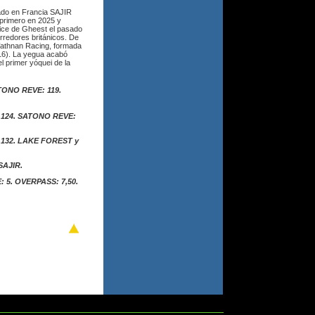
ado en Francia SAJIR
 primero en 2025 y
rice de Gheest el pasado
orredores británicos. De
Wathnan Racing, formada
). La yegua acabó
el primer yóquei de la
ONO REVE: 119.
 124. SATONO REVE:
 132. LAKE FOREST y
SAJIR.
 5. OVERPASS: 7,50.