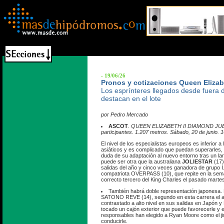
- 19/06/26
Pronos y cotizaciones Queen Elizabe
Los esprínteres llegados desde fuera
destacan en el lote
por Pedro Mercado
ASCOT
.
QUEEN ELIZABETH II DIAMOND JUBI
participantes. 1.207 metros. Sábado, 20 de junio. 
El nivel de los especialistas europeos es inferior a 
asiáticos y es complicado que puedan superarles,
duda de su adaptación al nuevo entorno tras un larg
puede ser otra que la australiana
JOLIESTAR
(17)
salidas del año y cinco veces ganadora de grupo I
compatriota OVERPASS (10), que repite en la sem
correcto tercero del King Charles el pasado marte
También habrá doble representación japonesa.
SATONO REVE (14), segundo en esta carrera el a
contrastado a alto nivel en sus salidas en Japón 
tocado un cajón exterior que puede favorecerle y 
responsables han elegido a Ryan Moore como el j
conducirle.