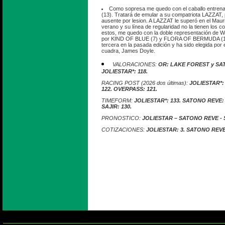
Como sopresa me quedo con el caballo entren
(13). Tratará de emular a su compatriota LAZZAT,
ausente por lesion. A LAZZAT le superó en el Mau
verano y su línea de regularidad no la tienen los c
estos, me quedo con la doble representación de 
por KIND OF BLUE (7) y FLORA OF BERMUDA (16
tercera en la pasada edición y ha sido elegida por 
cuadra, James Doyle.
VALORACIONES:
OR: LAKE FOREST y SAT
JOLIESTAR*: 118.
RACING POST (2026 dos últimas):
JOLIESTAR*:
122. OVERPASS: 121.
TIMEFORM:
JOLIESTAR*: 133. SATONO REVE:
SAJIR: 130.
PRONOSTICO:
JOLIESTAR – SATONO REVE - 
COTIZACIONES:
JOLIESTAR: 3. SATONO REVE: