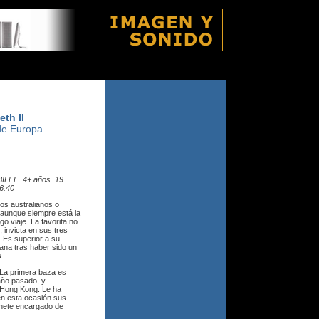
miércoles 5 agosto 2026
th II
 de Europa
LEE. 4+ años. 19
16:40
los australianos o
 aunque siempre está la
o viaje. La favorita no
, invicta en sus tres
. Es superior a su
ana tras haber sido un
s.
 La primera baza es
ño pasado, y
y Hong Kong. Le ha
en esta ocasión sus
inete encargado de