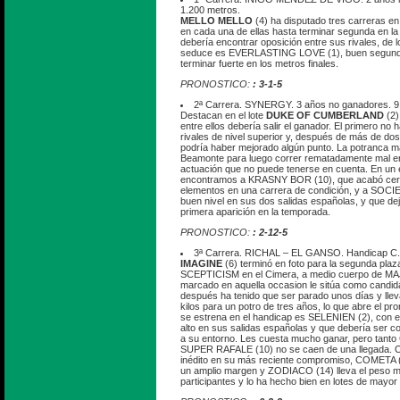
1.200 metros.
MELLO MELLO
(4) ha disputado tres carreras en
en cada una de ellas hasta terminar segunda en la
debería encontrar oposición entre sus rivales, de
seduce es EVERLASTING LOVE (1), buen segundo
terminar fuerte en los metros finales.
PRONOSTICO:
: 3-1-5
2ª Carrera. SYNERGY. 3 años no ganadores. 9.
Destacan en el lote
DUKE OF CUMBERLAND
(2)
entre ellos debería salir el ganador. El primero no 
rivales de nivel superior y, después de más de dos
podría haber mejorado algún punto. La potranca m
Beamonte para luego correr rematadamente mal en 
actuación que no puede tenerse en cuenta. En un e
encontramos a KRASNY BOR (10), que acabó cer
elementos en una carrera de condición, y a SO
buen nivel en sus dos salidas españolas, y que de
primera aparición en la temporada.
PRONOSTICO:
: 2-12-5
3ª Carrera. RICHAL – EL GANSO. Handicap C. 
IMAGINE
(6) terminó en foto para la segunda p
SCEPTICISM en el Cimera, a medio cuerpo de MA
marcado en aquella occasion le sitúa como candidat
después ha tenido que ser parado unos días y lle
kilos para un potro de tres años, lo que abre el pr
se estrena en el handicap es SELENIEN (2), con e
alto en sus salidas españolas y que debería ser c
a su entorno. Les cuesta mucho ganar, pero t
SUPER RAFALE (10) no se caen de una llegada. 
inédito en su más reciente compromiso, COMETA (
un amplio margen y ZODIACO (14) lleva el peso m
participantes y lo ha hecho bien en lotes de mayor n