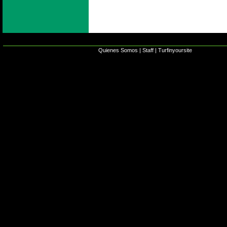
Quienes Somos
|
Staff
|
Turfinyoursite