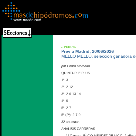
- 19/06/26
Previa Madrid, 20/06/2026
MELLO MELLO, selección ganadora de
por Pedro Mercado
QUINTUPLE PLUS
1ª: 3
2ª: 2-12
3ª: 2-6-13-14
4ª: 5
5ª: 2-7
5ª (2º): 2-7-9
32 apuestas.
ANÁLISIS CARRERAS
1ª Carrera. IÑIGO MÉNDEZ DE VIGO. 2 años n