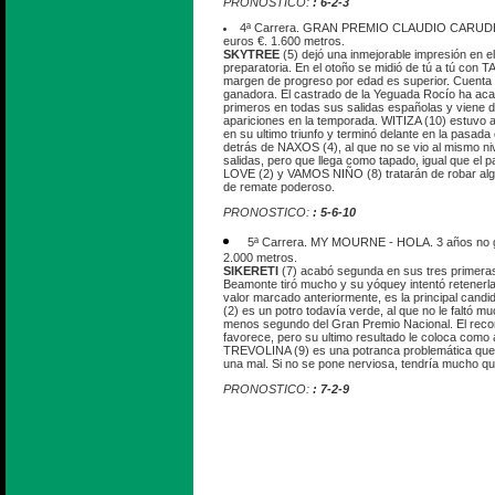
PRONOSTICO:
: 6-2-3
4ª Carrera. GRAN PREMIO CLAUDIO CARUDEL.
euros €. 1.600 metros.
SKYTREE
(5) dejó una inmejorable impresión en el 
preparatoria. En el otoño se midió de tú a tú con 
margen de progreso por edad es superior. Cuenta
ganadora. El castrado de la Yeguada Rocío ha aca
primeros en todas sus salidas españolas y viene 
apariciones en la temporada. WITIZA (10) estuvo 
en su ultimo triunfo y terminó delante en la pasada 
detrás de NAXOS (4), al que no se vio al mismo ni
salidas, pero que llega como tapado, igual que e
LOVE (2) y VAMOS NIÑO (8) tratarán de robar alg
de remate poderoso.
PRONOSTICO:
: 5-6-10
5ª Carrera. MY MOURNE - HOLA. 3 años no g
2.000 metros.
SIKERETI
(7) acabó segunda en sus tres primeras 
Beamonte tiró mucho y su yóquey intentó retenerla 
valor marcado anteriormente, es la principal cand
(2) es un potro todavía verde, al que no le faltó m
menos segundo del Gran Premio Nacional. El recort
favorece, pero su ultimo resultado le coloca como al
TREVOLINA (9) es una potranca problemática que 
una mal. Si no se pone nerviosa, tendría mucho qu
PRONOSTICO:
: 7-2-9