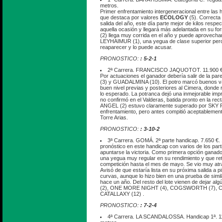
metros.
Primer enfrentamiento intergeneracional entre las 
que destaca por valores
ECOLOGY
(5). Correcta
salida del año, este día parte mejor de kilos respec
aquella ocasión y llegará más adelantada en su
(2) llega muy corrida en el año y puede aprovechar
LEYHAIMUR (1), una yegua de clase superior pero
reaparecer y lo puede acusar.
PRONOSTICO:
: 5-2-1
2ª Carrera. FRANCISCO JAQUOTOT. 11.900 €.
Por actuaciones el ganador debería salir de la pa
(3) y GUADALMINA (10). El potro marcó buenos va
buen nivel previas y posteriores al Cimera, donde r
lo esperado. La potranca dejó una inmejorable imp
no confirmó en el Valderas, batida pronto en la re
ANGEL (2) estuvo claramente superado por SKY R
enfrentamiento, pero antes compitió aceptablement
Torre Arias.
PRONOSTICO:
: 3-10-2
3ª Carrera. GOMÁ. 2ª parte handicap. 7.650 €. 1
pronóstico en este handicap con varios de los parti
apuntarse la victoria. Como primera opción ganad
una yegua muy regular en su rendimiento y que ret
competición hasta el mes de mayo. Se vio muy atr
Avisó de que estaría lista en su próxima salida a p
curvas, aunque lo hizo bien en una prueba de simil
hace un año. Del resto del lote vienen de dejar a
(2), ONE MORE NIGHT (4), COGSWORTH (7), CH
CATALLAXY (12) .
PRONOSTICO:
: 7-2-4
4ª Carrera. LA SCANDALOSSA. Handicap 1ª. 11