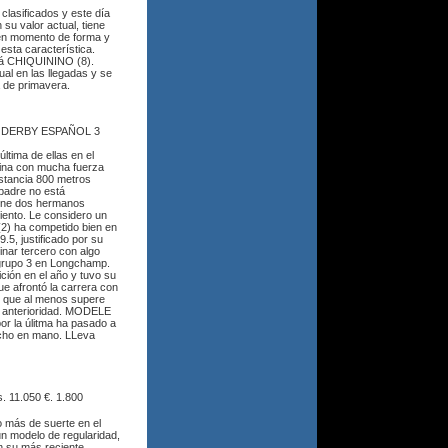
 clasificados y este día
 su valor actual, tiene
uen momento de forma y
esta característica.
tá CHIQUININO (8).
al en las llegadas y se
a de primavera.
– DERBY ESPAÑOL 3
última de ellas en el
mina con mucha fuerza
istancia 800 metros
 padre no está
iene dos hermanos
iento. Le considero un
2) ha competido bien en
9.5, justificado por su
nar tercero con algo
 grupo 3 en Longchamp.
ción en el año y tuvo su
ue afrontó la carrera con
 y que al menos supere
on anterioridad. MODELE
or la úlitma ha pasado a
mucho en mano. LLeva
 11.050 €. 1.800
 más de suerte en el
un modelo de regularidad,
n su más reciente