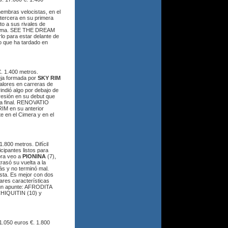
hembras velocistas, en el
 tercera en su primera
to a sus rivales de
 forma. SEE THE DREAM
lo para estar delante de
 que ha tardado en
 1.400 metros.
reja formada por
SKY RIM
lores en carreras de
indió algo por debajo de
resión en su debut que
cta final. RENOVATIO
IM en su anterior
e en el Cimera y en el
.800 metros. Difícil
cipantes listos para
ora veo a
PIONINA
(7),
rasó su vuelta a la
ás y no terminó mal.
ista. Es mejor con dos
ares características
lgún apunte: AFRODITA
IQUITIN (10) y
.050 euros €. 1.800