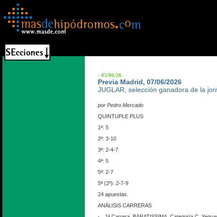
- 05/06/26
Previa Madrid, 07/06/2026
JUGLAR, selección ganadora de la jo
por Pedro Mercado
QUINTUPLE PLUS
1ª: 5
2ª: 3-10
3ª: 2-4-7
4ª: 5
5ª: 2-7
5ª (2º): 2-7-9
24 apuestas.
ANÁLISIS CARRERAS
1ª Carrera. BARATISSIMA. Categoría C. Yeguas