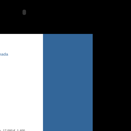
miércoles 5 agosto 2026
rnada
. 17.000 €. 1.400