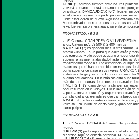
metros.
GENIL
(5) termina siempre entre los tres primeros
volverá a estarlo. Le está costando definir, pero, en
otra victoria. DAME AUDIENCIA (3) llega en un b
en el lote no hay muchos participantes que reúnan 
Debe estar cerca de nuevo. Algo más ovlidado es
Acostumbrado a correr en dos curvas, es un habitu
le vio bien en su primera aparición en la temporad
PRONOSTICO:
: 5-3-8
5ª Carrera. GRAN PREMIO VILLAPADIERNA 
años. Categoría A. 59.500 €. 2.400 metros.
MAJESTAD
(7) es ganador de sus tres salidas, la 
premio Cimera. Es un potro que corre atrás y ter
sus carreras, y ello puede ayudarle a hacer una d
superior a las que ha abordado hasta la fecha. Su
transmitiendo fondo a su descendencia ,aunque t
maternos que sí han corrido bien en metrajes de al
punto superior de clase a sus rivales. CRACKON (
la distancia larga y viene de Francia con un valor 3
buenas actuaciones. En la más reciente pudo termi
más de suerte detrás de un posterior ganador de
TIME TIGHT (9) ganó de forma clara en su reapari
peor resultado en el Velayos. Dio la impresión de q
la puesta mira en este día y espero rehabilitación
con claridad a los ejemplares que ya ha batido c
ABSOLU (8) enlaza cuatro victorias en Francia y p
valer 38. Era un lote de cierto nivel y ganó con 
cierto peligro .
PRONOSTICO:
: 7-2-9
6ª Carrera. DONAGUA. 3 años. No ganadores.
metros.
JUGLAR
(3) pudo imponerse en su debut con algo
recorrido. Aquí no debería perdonar. ATENEA (5), 
y BLUE DIVISON (2), con un interesante apunte e