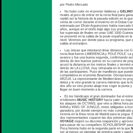
por Pedro Mercado
No hubo color en el premio Valderas y
GELINO
rivales al poco de entrar en la recta final para gan
repitió así la historia de la pasada edición en la 
venía de correr durante el invierno en el Dubai Car
entrenada por Efraín Arguinzones había marcado 
años, aunque en el otoño bajó algo sus prestacion
fue superada de finales en unas UAE 1000 Guineas 
se presentó en la salida de la poule española en l
nivel. Veremos por donde pasa su programa, que po
salida al extranjero.
Las únicas que intentaron limar distancia con
recta final fueron LIMERENCIA y POLE POLE. La 
avance y fue una buena segunda, confirmando así
detrás de dos buenos potros en su carrera de pre
acusó la distancia en los metros finales y terminó 
detrás de LA LLOSA, muy retrasada en el recorrido 
de las participantes. Puso de manifiesto que pued
competidora en el premio Beamonte. Decepcion
ARZUA. La representante de Mediterráneo no prog
debut y le vino grande la carrera mientras que la lí
dos año se vino pronto abajo tras coger la punta y
llegar en buen momento a la carrera.
En los hándicaps el gran dominador fue el ent
el kilómetro
MUSIC HISTORY
hacía valer su mayo
los ataques de OCTANS, que vino a última hora por
KANA y KING OF JUNGLE, estos obligados a irse a 
ganadora, por donde siempre es más complicado p
victoria en la línea recta de Madrid para la yegua. 
dos representantes coparon las dos primeras pla
VOYAGE
mejoró su discreta reaparición y aprovec
para pasar de su compañero SCHOLARSHIP para i
Poca historia hubo en la segunda parte en la que
N
ser al menos un ejemplar de primera parte y pasó