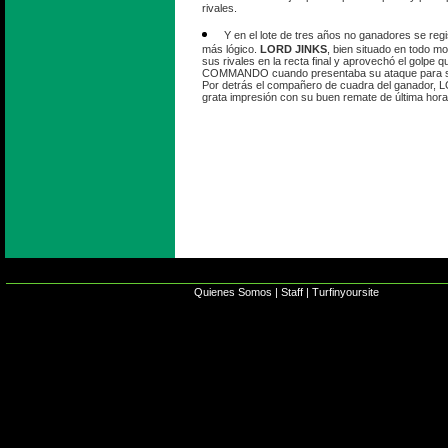
rivales.
Y en el lote de tres años no ganadores se regi
más lógico.
LORD JINKS
, bien situado en todo m
sus rivales en la recta final y aprovechó el golpe
COMMANDO cuando presentaba su ataque para sen
Por detrás el compañero de cuadra del ganador, 
grata impresión con su buen remate de última hora
Quienes Somos
|
Staff
|
Turfinyoursite