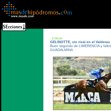
- 27/04/26
GELINOTTE, sin rival en el Valderas
Buen segundo de LIMERENCIA y fallo
GUADALMINA