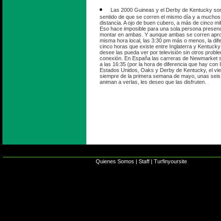
Las 2000 Guineas y el Derby de Kentucky son
sentido de que se corren el mismo día y a muchos 
distancia. A ojo de buen cubero, a más de cinco mil
Eso hace imposible para una sola persona presenc
montar en ambas. Y aunque ambas se corren apr
misma hora local, las 3:30 pm más o menos, la dif
cinco horas que existe entre Inglaterra y Kentucky
desee las pueda ver por televisión sin otros probl
conexión. En España las carreras de Newmarket 
a las 16:35 (por la hora de diferencia que hay con I
Estados Unidos, Oaks y Derby de Kentucky, el vie
siempre de la primera semana de mayo, unas seis 
animan a verlas, les deseo que las disfruten.
Quienes Somos
|
Staff
|
Turfinyoursite