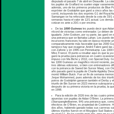
disputado el pasado 7 de abril en Deauville. La cá
los pupilos de Graffard no suelen viajar vanamen
además, uno de los primeros productos de Blue Po
esprínter de Godolphin que ganó a cinco años las 
corrió, incluyendo los dos esprints G1 del Royal As
Samangan se ha reforzado desde la cota de 33/1 q
semanas hasta el valor de 12/1 actual. Los demás 
cotizan ex ante a 20/1 o por encima.
De las
1000 Guineas
les puedo decir que Aidan 
récord de victorias como entrenador. Le deben de f
igualarlo. John Godsen, por su parte, las ganó en 
una potranca que se llamaba Lahan. Les puedo dec
incursores franceses ha sido en época reciente u
comparativamente más favorable que las 2000 Gui
tampoco hay que exagerar. André Fabre ganó las
con Zafonic y en 1995 con Pennekamp. Las 1000 
Miss France. El punto a resaltar aquí es que la ya
ganó la prueba para potrancas en cuatro ocasione
impuso con Ma Biche y 2010, con Special Duty. Go
las 1000 Guineas un magnífico récord reciente, p
tres últimas ediciones, si bien con entrenadores di
con la potranca de Saeed bin Suroor Mawj, con Ois
año pasado ganó la pupila de Charlie Appleby Deser
montó William Buick. Fue un fin de semana memora
Jeque Mohammed, pues además de los dos triunfos
potros de Godolphin ganaron también el Derby y e
triunfo de Bin Suroor en 2023 merece subrayarse 
después de su primera victoria en la prueba, la q
en 1998.
Para la edición de 2026 tres de las cuatro prime
apuestas son pupilas de Aidan O’Brien. La primera
(Starspangledbanner, 9/4) una potranca que, como
efectivos de O’Brien, es propiedad de Coolmore. H
dos años, habiendo ganado todas sus carreras sal
últimos triunfos fueron en el Moyglare Sud Stakes y 
de nivel G1. No ha corrido este año, pero en su c