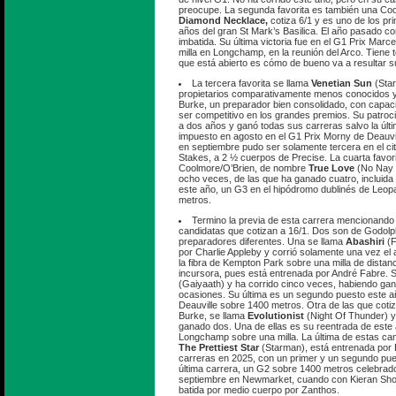
preocupe. La segunda favorita es también una Coo
Diamond Necklace,
cotiza 6/1 y es uno de los pr
años del gran St Mark’s Basilica. El año pasado co
imbatida. Su última victoria fue en el G1 Prix Mar
milla en Longchamp, en la reunión del Arco. Tiene t
que está abierto es cómo de bueno va a resultar s
La tercera favorita se llama
Venetian Sun
(Star
propietarios comparativamente menos conocidos y
Burke, un preparador bien consolidado, con capa
ser competitivo en los grandes premios. Su patroc
a dos años y ganó todas sus carreras salvo la últ
impuesto en agosto en el G1 Prix Morny de Deauvi
en septiembre pudo ser solamente tercera en el c
Stakes, a 2 ½ cuerpos de Precise. La cuarta favor
Coolmore/O’Brien, de nombre
True Love
(No Nay N
ocho veces, de las que ha ganado cuatro, incluida 
este año, un G3 en el hipódromo dublinés de Leo
metros.
Termino la previa de esta carrera mencionando
candidatas que cotizan a 16/1. Dos son de Godolp
preparadores diferentes. Una se llama
Abashiri
(F
por Charlie Appleby y corrió solamente una vez e
la fibra de Kempton Park sobre una milla de distan
incursora, pues está entrenada por André Fabre. 
(Gaiyaath) y ha corrido cinco veces, habiendo ga
ocasiones. Su última es un segundo puesto este a
Deauville sobre 1400 metros. Otra de las que cotiz
Burke, se llama
Evolutionist
(Night Of Thunder) y
ganado dos. Una de ellas es su reentrada de este
Longchamp sobre una milla. La última de estas can
The Prettiest Star
(Starman), está entrenada por 
carreras en 2025, con un primer y un segundo pue
última carrera, un G2 sobre 1400 metros celebrad
septiembre en Newmarket, cuando con Kieran Shoem
batida por medio cuerpo por Zanthos.