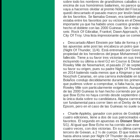
sobre todo los nombres de grandísimos caballos
encima de sus homónimos bailarines, no parece que
vaya a hacernos olvidar al premio Nóbel del Físic
quedó descartado el pasado marzo por lesión fatal
de los favoritos. Se llamaba Gewan, era también p
estaba entre los favoritos por su victoria en el De
importante ya que ha habido unos cuantos grande
hecho el doblete con las 2000 Guineas. Sin ir más l
seis: Rock Of Gibraltar, Frankel, Dawn Approach, 
City Of Troy. Una lista impresionante que se comen
Descartado Albert Einstein por falta de forma y
las apuestas ante post las encabeza un potro que
(Night Of Thunder, 11/4). Está entrenado por Geo
propiedad de los herederos del jeque Mohammed 
fallecido. Tiene a su favor tres victorias en sus tr
incluyendo su última a nivel G2 en Course & Distanc
Rowley Mile de Newmarket, el pasado 27 de septi
su favor su origen, pues su padre Night Of Thund
en 2014 batiendo nada menos que a Kingman y tam
Noozhoh Canarias, en una carrera inolvidable en la
Bolaños condujo decididamente durante los primer
que pudimos volver a comprobar, si falta hacía, que
Rowley Mile son particularmente exigentes. Aunq
de las 2000 Guineas lo han hecho corriendo por pr
que Bow Echo no haya corrido desde septiembre d
la única duda sobre su candidatura. Alguna carrera
ser fundamental para correr bien en el Derby de K
Epsom, pero en el caso de las Guineas no suele se
Charlie Appleby, ganador con potros de Godolphi
cuatro ediciones, tiene a dos de sus patrocinados 
favoritos. El segundo en apuestas es
Distant Sto
5/1). Al igual que Bow Echo no ha corrido aún este
cuatro veces, con dos victorias. En su última carre
tercero de Gewan, a 2 ¼ de cuerpo. El que todos lo
hasta ahora sean por Night Of Thunder da una idea
este semental en general, y para las 2000 Guineas e