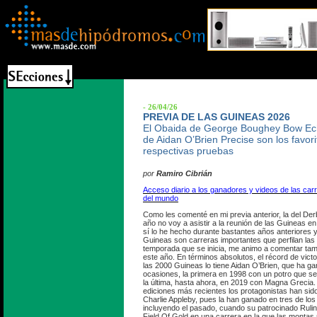
- 26/04/26
PREVIA DE LAS GUINEAS 2026
El Obaida de George Boughey Bow Ec
de Aidan O’Brien Precise son los favor
respectivas pruebas
por
Ramiro Cibrián
Acceso diario a los ganadores y videos de las ca
del mundo
Como les comenté en mi previa anterior, la del De
año no voy a asistir a la reunión de las Guineas
sí lo he hecho durante bastantes años anteriores 
Guineas son carreras importantes que perfilan las l
temporada que se inicia, me animo a comentar ta
este año. En términos absolutos, el récord de vic
las 2000 Guineas lo tiene Aidan O’Brien, que ha ga
ocasiones, la primera en 1998 con un potro que se
la última, hasta ahora, en 2019 con Magna Grecia.
ediciones más recientes los protagonistas han sid
Charlie Appleby, pues la han ganado en tres de los
incluyendo el pasado, cuando su patrocinado Ruling
Field Of Gold en una carrera en la que las montas 