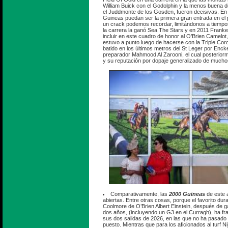
William Buick con el Godolphin y la menos buena
el Juddmonte de los Gosden, fueron decisivas. En
Guineas puedan ser la primera gran entrada en el
un crack podemos recordar, limitándonos a tiempo
la carrera la ganó Sea The Stars y en 2011 Franke
incluir en este cuadro de honor al O’Brien Camelot
estuvo a punto luego de hacerse con la Triple Coro
batido en los últimos metros del St Leger por Enck
preparador Mahmood Al Zarooni, el cual posterior
y su reputación por dopaje generalizado de mucho
Comparativamente, las
2000 Guineas
de este 
abiertas. Entre otras cosas, porque el favorito duran
Coolmore de O’Brien Albert Einstein, después de 
dos años, (incluyendo un G3 en el Curragh), ha fr
sus dos salidas de 2026, en las que no ha pasado 
puesto. Mientras que para los aficionados al turf 