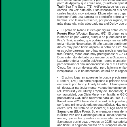
potro de Appleby que cotiza alto, (cuarto en apues
Trail
(Sea The Stars, 7/1). A diferencia de los tres
corrido una vez este año. Está imbatido en sus dos
cuales ha sido muy exigente. El pasado marzo ganó
Kempton Park una carrera de condición sobre la mi
hechos, con la única reserva, por poner alguna, de
más distancia, más adecuado para el Derby que p
El potro de Aidan O’Brien que figura entre los p
Puerto Rico
(Wootton Bassett, 6/1). El origen es 
la madre es por Galileo, aunque se puede decir de
King’s Trail, a saber, que podría ir mejor en los 2
en la milla de Newmarket. El año pasado corrió oc
día es muy poco habitual para un potro de élite. S
esas ocho carreras, pero hay que precisar que la
tres últimas, todas ellas muy prestigiosas: el G2
Doncaster, donde batió por un cuerpo a Oxagon y, 
Lagardere de la reunión del Arco, -como el anterio
para terminar el año imponiéndose en el G1 Criteri
Cloud. No ha corrido este año, pero la forma en la
inmejorable. Si la ha mantenido, estará en la llegad
El quinto lugar en apuestas lo ocupa precisame
(Frankel, 12/1), un potro propiedad el príncipe saud
entrenado por John y Thady Gosden. El año pasad
sin destacar particularmente, ya que fue quinto en
(el Dewhurst y el Futurity Trophy de Doncaster).
con autoridad, con Oisin Murphy en la silla, el G3
preparatoria C&D más relevante para las 2000 Gui
Kameko en 2020, batiendo el récord de la prueba,
sería una primera victoria en esta clásica. Hay ot
cotiza 12/1. Se trata de un incursor, el Aga Khan d
Samangan
(Blue Point). Su entrenador viene dem
la última vez con Calandagan en la Dubai Sheema 
marzo, que en las grandes carreras internacionales
Samangan corrió cuatro veces en 2025, ganado las 
año tiene un segundo puesto en su reaparición en 