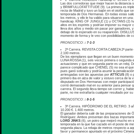
Las dos corredoras que mejor hacen la distancia 
y BRIMFULLOFATTITUDE (9). La primera es triple 
recta de Madrid y tuvo un bajón en el otoño que se
temporada de Dos Hermanas. En todas estas salid
los metros, y ello le ha valido para situarse en una
handicap. KING OF JUNGLE (1) y OCTANS (2) h
altos en los esprints y podrían imponer su mayor cl
lleva dos años y medio sin pasar por ganadores, y
debajo de lo esperado en su reaparición. DISILLUS
momento de forma y le veo con posibilidades de com
PRONOSTICO:
: 7-1-3
2ª Carrera. REVISTA CORTA CABEZA 2ª parte d
2.100 metros.
De los ejemplares que llegan en un buen moment
LUNA ROSSA (1), seis veces primera o segunda en
actuaciones y que en segunda parte es un reloj. D
parece complicado que CHENEL (5) no sea el que 
pues ganó sobrado y podría asumir la penalización
arriesgadas son las apuestas por
ATTICUS
(8) o
primero iba en alza de valor y estuvo cerca de la v
disputado en Dos Hermanas con mejor participación
corrió demasiado mal en su anterior para pensar q
carrera. El segundo lleva tiempo sin correr y, hab
parte, no me extrañaría cualquier resultado por su 
PRONOSTICO:
: 8-1-5
3ª Carrera. HIPÓDROMO DE EL RETIRO. 3 añ
10.200 €. 1.400 metros.
El ganador debería salir de las preparaciones de
Rodríguez. Ambos presentan dos bazas importantes
LORD JINKS
(6), un potro que mejoró mucho en s
temporada en la que fue cazado en el poste de meta
segunda plaza. La rebaja de metros respecto a aqu
favor y permanece apuntado en el próximo Cimera