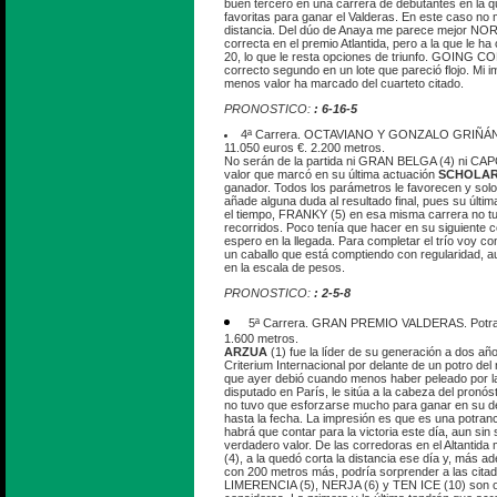
buen tercero en una carrera de debutantes en la 
favoritas para ganar el Valderas. En este caso no
distancia. Del dúo de Anaya me parece mejor NO
correcta en el premio Atlantida, pero a la que le ha
20, lo que le resta opciones de triunfo. GOING 
correcto segundo en un lote que pareció flojo. Mi 
menos valor ha marcado del cuarteto citado.
PRONOSTICO:
: 6-16-5
4ª Carrera. OCTAVIANO Y GONZALO GRIÑÁN. 1
11.050 euros €. 2.200 metros.
No serán de la partida ni GRAN BELGA (4) ni CAPO
valor que marcó en su última actuación
SCHOLAR
ganador. Todos los parámetros le favorecen y solo 
añade alguna duda al resultado final, pues su últim
el tiempo, FRANKY (5) en esa misma carrera no tu
recorridos. Poco tenía que hacer en su siguiente 
espero en la llegada. Para completar el trío voy
un caballo que está comptiendo con regularidad, a
en la escala de pesos.
PRONOSTICO:
: 2-5-8
5ª Carrera. GRAN PREMIO VALDERAS. Potran
1.600 metros.
ARZUA
(1) fue la líder de su generación a dos año
Criterium Internacional por delante de un potro 
que ayer debió cuando menos haber peleado por la 
disputado en París, le sitúa a la cabeza del pron
no tuvo que esforzarse mucho para ganar en su de
hasta la fecha. La impresión es que es una potran
habrá que contar para la victoria este día, aun sin
verdadero valor. De las corredoras en el Altanti
(4), a la quedó corta la distancia ese día y, más a
con 200 metros más, podría sorprender a las cit
LIMERENCIA (5), NERJA (6) y TEN ICE (10) son ot