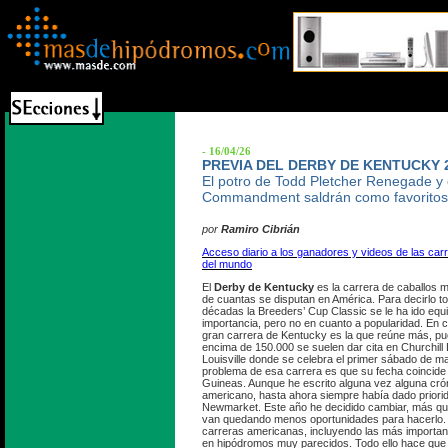
- 16/04/26
PREVIA DEL DERBY DE KENTUCKY 
El potro de Todd Pletcher Renegade y 
Commandment saldrán como favoritos
por
Ramiro Cibrián
Acceso diario a los ganadores y videos de las ca
del mundo
El
Derby de Kentucky
es la carrera de caballos 
de cuantas se disputan en América. Para decirlo to
décadas la Breeders’ Cup Classic se le ha ido equ
importancia, pero no en cuanto a popularidad. En 
gran carrera de Kentucky es la que reúne más, p
encima de 150.000 se suelen dar cita en Churchill
Louisville donde se celebra el primer sábado de m
problema de esa carrera es que su fecha coincide 
Guineas. Aunque he escrito alguna vez alguna cró
americano, hasta ahora siempre había dado prioridad
Newmarket. Este año he decidido cambiar, más q
van quedando menos oportunidades para hacerlo. 
carreras americanas, incluyendo las más important
en hipódromos muy parecidos. Todo ello hace que