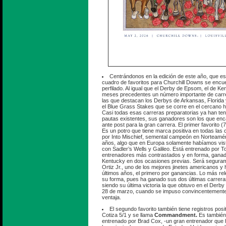
Centrándonos en la edición de este año, que es
cuadro de favoritos para Churchill Downs se encu
perfilado. Al igual que el Derby de Epsom, el de Ke
meses precedentes un número importante de carre
las que destacan los Derbys de Arkansas, Florida 
el Blue Grass Stakes que se corre en el cercano 
Casi todas esas carreras preparatorias ya han teni
pautas existentes, sus ganadores son los que en
ante post para la gran carrera. El primer favorito (
Es un potro que tiene marca positiva en todas las c
por Into Mischief, semental campeón en Norteaméri
años, algo que en Europa solamente habíamos vis
con Sadler’s Wells y Galileo. Está entrenado por T
entrenadores más contrastados y en forma, ganad
Kentucky en dos ocasiones previas. Será segura
Ortiz Jr., uno de los mejores jinetes americanos y 
últimos años, el primero por ganancias. Lo más r
su forma, pues ha ganado sus dos últimas carreras
siendo su última victoria la que obtuvo en el Derb
28 de marzo, cuando se impuso convincentemente
ventaja.
El segundo favorito también tiene registros posit
Cotiza 5/1 y se llama
Commandment.
Es también 
entrenado por Brad Cox, -un gran entrenador que 