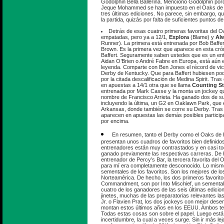
Godolphin Bella Ballerina. Menciono Godolphin porq
Jeque Mohammed se han impuesto en el Oaks de 
tres últimas ediciones. No parece, sin embargo, qu
la partida, quizás por falta de suficientes puntos de 
Detrás de esas cuatro primeras favoritas del 
empatadas, pero ya a 12/1,
Explora
(Blame) y
Al
Runner). La primera está entrenada por Bob Baffe
Brown. Es la primera vez que aparece en esta cró
Baffert. Seguramente saben ustedes que es un en
Aidan O’Brien o André Fabre en Europa, está aún e
leyenda. Comparte con Ben Jones el récord de victo
Derby de Kentucky. Que para Baffert hubiesen podi
por la citada descalificación de Medina Spirit. Tra
en apuestas a 14/1 otra que se llama
Counting St
entrenada por Mark Casse y la monta un jockey qu
nombre de Francisco Arrieta. Ha ganado dos de su
incluyendo la última, un G2 en Oaklawn Park, que
Arkansas, donde también se corre su Derby. Tras
aparecen en apuestas las demás posibles participa
por encima.
En resumen, tanto el Derby como el Oaks de
presentan unos cuadros de favoritos bien definidos
entrenadores están muy contrastados y en casi t
ganado previamente las respectivas carreras. De 
entrenador de Percy’s Bar, la tercera favorita del 
para mí era completamente desconocido. Lo mismo
sementales de los favoritos. Son los mejores de lo
Norteamérica. De hecho, los dos primeros favorit
Commandment, son por Into Mischief, un semental
cuatro de los ganadores de las seis últimas edicio
jinetes, muchas de las preparatorias relevantes la
Jr. o Flavien Prat, los dos jockeys con mejor des
montan estos últimos años en los EEUU. Ambos ten
Todas estas cosas son sobre el papel. Luego está 
incertidumbre, la cual a veces surge. Sin ir más le