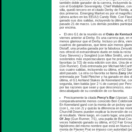
también doble ganador de la carrera, incluyendo la
con el Godolphin Sovereignity. Chief Wallabee, con
silla, quedó tercero en el citado Derby de Florida,
dos primeros. Emerging Market es por el magnífic
(ahora activo en los EEUU) Candy Ride. Con Flavie
ganado sus dos salidas, incluyendo la última, el G
pasado 21 de marzo. Los demás posibles participa
por encima.
El otro G1 de la reunión es el
Oaks de Kentuck
viernes anterior al Derby. Es una carrera que, en m
menos glamour que el Derby. Incluso yo diría, vien
cuadros de ganadoras, que tiene aún menos glamo
Distaff, una prueba ganada por la fabulosa Zenyat
nos ofreció el extraordinario duelo en toda la recta
Gary Stevens) y Songbird (con Mike Smith), uno 
sostenidos más espectaculares que he presenciado
favoritas (a 7/2) de esta edición son dos. Una de e
(Gin Runner). Está entrenada por Michael McCart
sus cuatro salidas, incluyendo su última, el G2 Sa
abril pasado. La otra co-favorita se llama
Zany
(Am
entrenada por Todd Pletcher y ha ganado en dos de
última, el G1 Ashland Stakes de Keeneland fue, con I
segunda, bien batida (por 2 ¼ de cuerpo) por Perc
por las razones que sean y que desconozco, esa d
descabalgado de su condición de co-favorita.
Precisamente la citada
Percy’s Bar
(Upstart, 11
comparativamente menos conocido Ben Colebrook, e
En Keeneland ganó con la monta de un jockey qu
(con L, no con J) y quizás la diferencia en las mo
Churchill Downs pueden explicar la inversión de c
al resultado. Viene luego, en cuarto lugar, una po
Of Joy
(Gun Runner, 7/1), una pupila de Brad Cox 
veces habiendo ganado su última, el G2 Fair Gro
hipódromo del mismo nombre que está en Nueva O
monta de Flavien Prat se impuso con autoridad (po