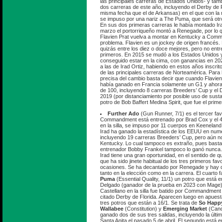
las principales carreras de Estados Unidos- y tam
dos carreras de este año, incluyendo el Derby de F
misma fecha que el de Arkansas) en el que con la 
se impuso por una nariz a The Puma, que será otro
En sus dos primeras carreras le había montado Ira
marzo el portorriqueño montó a Renegade, por lo 
Flavien Prat vuelva a montar en Kentucky a Com
problema. Flavien es un jockey de origen francés.
quizás entre los diez o doce mejores, pero no entre
primeros. En 2015 se mudó a los Estados Unidos y 
conseguido estar en la cima, con ganancias en 20
a las de Irad Ortiz, habiendo en estos años inscr
de las principales carreras de Norteamérica. Para
precisa del cambio basta decir que cuando Flavie
había ganado en Francia solamente un G1 y ahora
de 100, incluyendo 8 carreras Breeders’ Cup y el
2019 (por distanciamiento por posible uso de sust
potro de Bob Baffert Medina Spirit, que fue el prim
Further Ado
(Gun Runner, 7/1) es el tercer favo
Commandment está entrenado por Brad Cox y el 4 d
en la silla, se impuso por 11 cuerpos en Keenelan
Irad ha ganado la estadística de los EEUU en nu
incluyendo 19 carreras Breeders’ Cup, pero aún n
Kentucky. Lo cual tampoco es extraño, pues basta
entrenador Bobby Frankel tampoco lo ganó nunca.
Irad tiene una gran oportunidad, en el sentido de q
que ha sido jinete habitual de los tres primeros fav
ocasiones. Se ha decantado por Renegade y hay q
tanto en la elección como en la carrera. El cuarto f
Puma
(Essential Quality, 11/1) un potro que está
Delgado (ganador de la prueba en 2023 con Mage)
Castellano en la silla fue batido por Commandment 
citado Derby de Florida. Aparecen luego en apuesta
tres potros que están a 16/1. Se trata de
So Happ
Wallabee
(Constitution) y
Emerging Market
(Cand
ganado dos de sus tres salidas, incluyendo la últi
Santa Anita el pasado 5 de abril. El segundo está en