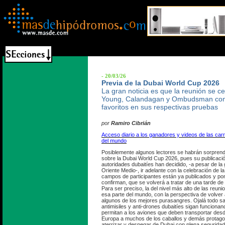
- 20/03/26
Previa de la Dubai World Cup 2026
La gran noticia es que la reunión se c
Young, Calandagan y Ombudsman co
favoritos en sus respectivas pruebas
por
Ramiro Cibrián
Acceso diario a los ganadores y videos de las ca
del mundo
Posiblemente algunos lectores se habrán sorprendi
sobre la Dubai World Cup 2026, pues su publicaci
autoridades dubaitíes han decidido, -a pesar de la
Oriente Medio-, ir adelante con la celebración de l
campos de participantes están ya publicados y pon
confirman, que se volverá a tratar de una tarde de 
Para ser preciso, la del nivel más alto de las reun
esa parte del mundo, con la perspectiva de volver 
algunos de los mejores purasangres. Ojalá todo sa
antimisiles y anti-drones dubaitíes sigan funcionan
permitan a los aviones que deben transportar des
Europa a muchos de los caballos y demás protagon
aterrizar y despegar de Dubai con plena seguridad.