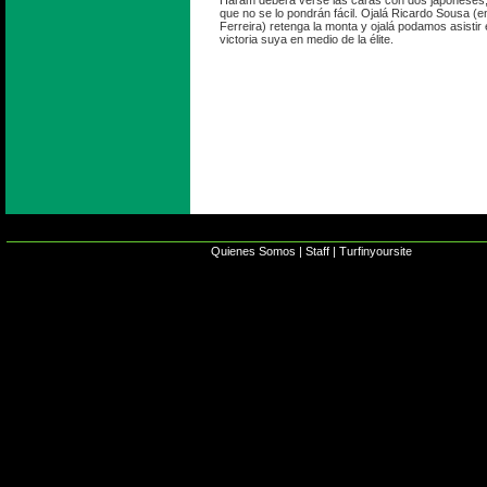
Haram deberá verse las caras con dos japoneses, 
que no se lo pondrán fácil. Ojalá Ricardo Sousa (e
Ferreira) retenga la monta y ojalá podamos asistir
victoria suya en medio de la élite.
Quienes Somos
|
Staff
|
Turfinyoursite