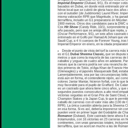
Imperial Emperor
(Dubawi, 9/1). Es el mejor cotiz
basados en Dubai, en donde está entrenado por el
héroe local que se cubrió de gloria hace dos años
con el outsider (de Juddmonte) Laurel River. Imper
misma valoración RPR que Magnitude, y ha ganado
tierra/fibra, incluido un G1 preparatorio en Meyda
1900 metros. Otros dos candidatos para la DWC s
Cox
Hit Show
(Candy Ride, 10/1), sorprendente g
año pasado, pero que se antoja difícil que repita, y 
(Oscar Performance, 9/1), un seis años castrado
entrenado en el Golfo por Hamad Al Jehani que vie
Saudi Cup, a 4 ½ cuerpos de Forever Young, tras
Imperial Emperor en enero, en la citada preparato
Desde el punto de vista del turf la carrera más 
es el G1
Dubai Sheema Classic,
que se disputa 
metros y que como la mayoría de las carreras de l
caballos y yeguas de cuatro años en adelante. Pa
meses que la carrera podría ser una revancha de 
dos primeros de Tokio, el Aga Khan de Francis-He
(Gleneagles) y el japonés Masquerade Ball, estaban
Lamentablemente, sea por las circunstancias bélic
está aún en forma, el contendiente nipón, así co
colores Jantar Mantar, hicieron forfait, con lo que
muy favorable para el pupilo de Graffard. De Cala
es un castrado que ahora tiene cinco años, y que
segundos puestos consecutivos a alto nivel empa
victorias seguidas en el Gran Prix de Saint Cloud, 
Champion Stakes y la Japan Cup, lo que le permiti
caballo de carreras con el valor más alto (130 de O
RPR). La única cuestión abierta para la Sheema Cla
en esa forma. Si es así, debería imponerse sin co
pueden venir en primer lugar del Godolphin de Cha
Romance
(Dubawi). Este castrado tiene ahora 8
trotamundos, con 16 victorias en 23 carreras en h
continentes, con unas ganancias totales, incluyen
tierra/fibra, que se acercan mucho a las de Roman