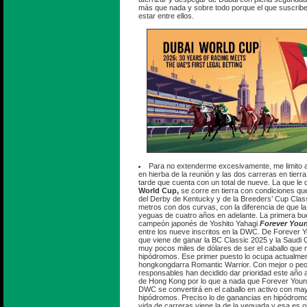
más que nada y sobre todo porque el que suscribe
estar entre ellos.
Para no extenderme excesivamente, me limito 
en hierba de la reunión y las dos carreras en tier
tarde que cuenta con un total de nueve. La que le
World Cup,
se corre en tierra con condiciones qu
del Derby de Kentucky y de la Breeders’ Cup Class
metros con dos curvas, con la diferencia de que l
yeguas de cuatro años en adelante. La primera bue
campeón japonés de Yoshito Yahagi
Forever You
entre los nueve inscritos en la DWC. De Forever Y
que viene de ganar la BC Classic 2025 y la Saudi 
muy pocos miles de dólares de ser el caballo que
hipódromos. Ese primer puesto lo ocupa actualmen
hongkongdarra Romantic Warrior. Con mejor o peor 
responsables han decidido dar prioridad este año a
de Hong Kong por lo que a nada que Forever Young
DWC se convertirá en el caballo en activo con ma
hipódromos. Preciso lo de ganancias en hipódrom
vida de carreras viene la de la yeguada y esa es ot