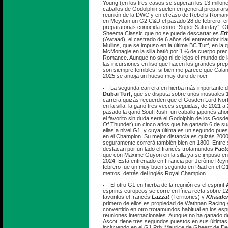
Young (en los tres casos se superan los 13 millon
caballos de Godolphin suelen en general preparars
reunión de la DWC y en el caso de Rebel’s Roman
en Meydan un G2 C&D el pasado 28 de febrero, en
preparatorias conocida como “Super Saturday”. Ot
Sheema Classic que no se puede descartar es
Et
(Awtaad), el castrado de 6 años del entrenador irla
Mullins, que se impuso en la última BC Turf, en l
McMonagle en la silla batió por 1 ¼ de cuerpo pre
Romance. Aunque no sigo ni de lejos el mundo de l
las incursiones en liso que hacen los grandes pre
son siempre temibles, si bien me parece que Cala
2025 se antoja un hueso muy duro de roer.
La segunda carrera en hierba más importante de
Dubai Turf,
que se disputa sobre unos inusuales 
carrera quizás recuerden que el Gosden Lord Nort
en la silla, la ganó tres veces seguidas, de 2021 a
pasado la ganó Soul Rush, un caballo japonés ahor
el favorito sin duda será el Godolphin de los Gos
Of Thunder) un cinco años que ha ganado 6 de su
ellas a nivel G1, y cuya última es un segundo pue
en el Champion. Su mejor distancia es quizás 200
seguramente correrá también bien en 1800. Entre s
destacan por un lado el francés trotamundos
Fact
que con Maxime Guyon en la silla ya se impuso e
2024. Está entrenado en Francia por Jerôme Reyni
febrero fue un muy buen segundo en Riad en el G
metros, detrás del inglés Royal Champion.
El otro G1 en hierba de la reunión es el esprint
esprints europeos se corre en línea recta sobre 1
favoritos el francés
Lazzat
(Territories) y
Khaade
primero de ellos es propiedad de Wathnan Racing y
convertido en otro trotamundos habitual en los esp
reuniones internacionales. Aunque no ha ganado de
Ascot, tiene tres segundos puestos en sus últimas 
incluyendo en el G1 Prix Maurice de Gheest de Dea