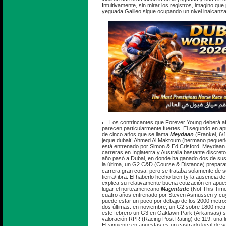
Intuitivamente, sin mirar los registros, imagino qu
yeguada Galileo sigue ocupando un nivel inalcanza
Los contrincantes que Forever Young deberá af
parecen particularmente fuertes. El segundo en a
de cinco años que se llama
Meydaan
(Frankel, 6/1
jeque dubaití Ahmed Al Maktoum (hermano pequeñ
está entrenado por Simon & Ed Crisford. Meydaan t
carreras en Inglaterra y Australia bastante discret
año pasó a Dubai, en donde ha ganado dos de sus 
la última, un G2 C&D (Course & Distance) preparat
carrera gran cosa, pero se trataba solamente de s
tierra/fibra. El haberlo hecho bien (y la ausencia d
explica su relativamente buena cotización en apues
lugar el norteamericano
Magnitude
(Not This Time
cuatro años entrenado por Steven Asmussen y cuy
puede estar un poco por debajo de los 2000 metro
dos últimas: en noviembre, un G2 sobre 1800 met
este febrero un G3 en Oaklawn Park (Arkansas) s
valoración RPR (Racing Post Rating) de 119, una 
El siguiente en apuestas es un castrado local de s