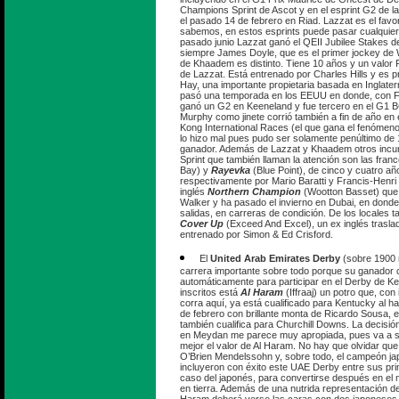
Champions Sprint de Ascot y en el esprint G2 de la
el pasado 14 de febrero en Riad. Lazzat es el favo
sabemos, en estos esprints puede pasar cualquier
pasado junio Lazzat ganó el QEII Jubilee Stakes d
siempre James Doyle, que es el primer jockey de W
de Khaadem es distinto. Tiene 10 años y un valor RP
de Lazzat. Está entrenado por Charles Hills y es pr
Hay, una importante propietaria basada en Inglat
pasó una temporada en los EEUU en donde, con Fran
ganó un G2 en Keeneland y fue tercero en el G1 BC
Murphy como jinete corrió también a fin de año en 
Kong International Races (el que gana el fenómeno 
lo hizo mal pues pudo ser solamente penúltimo de 
ganador. Además de Lazzat y Khaadem otros incur
Sprint que también llaman la atención son las fra
Bay) y
Rayevka
(Blue Point), de cinco y cuatro a
respectivamente por Mario Baratti y Francis-Henri 
inglés
Northern Champion
(Wootton Basset) que
Walker y ha pasado el invierno en Dubai, en dond
salidas, en carreras de condición. De los locales 
Cover Up
(Exceed And Excel), un ex inglés trasla
entrenado por Simon & Ed Crisford.
El
United Arab Emirates Derby
(sobre 1900 m
carrera importante sobre todo porque su ganador c
automáticamente para participar en el Derby de Ke
inscritos está
Al Haram
(Iffraaj) un potro que, co
corra aquí, ya está cualificado para Kentucky al 
de febrero con brillante monta de Ricardo Sousa, 
también cualifica para Churchill Downs. La decisió
en Meydan me parece muy apropiada, pues va a se
mejor el valor de Al Haram. No hay que olvidar qu
O’Brien Mendelssohn y, sobre todo, el campeón j
incluyeron con éxito este UAE Derby entre sus pri
caso del japonés, para convertirse después en el 
en tierra. Además de una nutrida representación de 