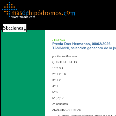
- 05/02/26
Previa Dos Hermanas, 08/02/2026
TAMMANI, selección ganadora de la j
por Pedro Mercado
QUINTUPLE PLUS
1ª: 2-3-4
2ª: 1-2-5-6
3ª: 1-2
4ª: 1
5ª: 6
5ª (2º): 2
24 apuestas.
ANÁLISIS CARRERAS
1ª Carrera. 1ª parte hándicap. Arena. 9.625 €. 