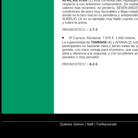
AFRICAN STAR
(1) está corriendo bien repetidam
respecto a sus anteriores compromisos. De repetir
valores más recientes, no perdería. SEVEN ANGEL
condiciones de peso muy favorables y llega rodada 
donde no lo hizo mal en su penúltima y antepenú
AURELIO (3) es un ejemplar muy fiable cuando com
y sobre la arena.
PRONOSTICO:
: 1-7-3
5ª Carrera. Reclamar. 7.875 €. 1.600 metros.
La superioridad de
TAMMANI
(6) y AITANA (2) sob
participantes es bastante clara y tienen todas las 
gemela, con clara ventaja para el primero, que sup
pista y distancia a la segunda, y con excelentes p
pesados o muy pesados .
PRONOSTICO:
: 6-2-5
Quienes Somos
|
Staff
|
Turfinyoursite