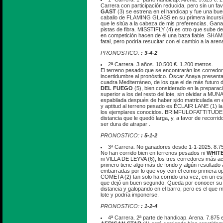
Carrera con participación reducida, pero sin un fav
GAST
(3) se estrena en el handicap y fue una bue
caballo de FLAMING GLASS en su primera incursion
que le sitúa a la cabeza de mis preferencias. Gan
pistas de fibra. MISSTIFLY (4) es otro que sube de
en competición hacen de él una baza fiable. SHAM
fatal, pero podría resucitar con el cambio a la aren
PRONOSTICO:
: 3-4-2
2ª Carrera. 3 años. 10.500 €. 1.200 metros.
El terreno pesado que se encontrarán los corred
incertidumbre al pronóstico. Óscar Anaya presenta
cuadra Mediterráneo, de los que el de más futuro 
DEL FUEGO
(5), bien considerado en la preparaci
superior a los del resto del lote, sin olvidar a MUN
espabilada después de haber sido matriculada en e
y aptitud al terreno pesado es ÉCLAIR LANE (1) 
los ejemplares conocidos. BRIMFULOFATTITUDE 
distancia que le quedó larga, y, a favor de recorri
ser dura de atrapar .
PRONOSTICO:
: 5-1-2
3ª Carrera. No ganadores desde 1-1-2025. 8.75
No han corrido bien en terrenos pesados ni
WHIT
ni VILLA DE LEYVA (6), los tres corredores más acr
primero tiene algo más de fondo y algún resultado 
embarradas por lo que voy con él como primera o
COMETA (2) tan solo ha corrido una vez, en un espr
que dejó un buen segundo. Queda por conocer s
distancia y galopando en el barro, pero es el que 
lote y podría imponerse.
PRONOSTICO:
: 1-2-4
4ª Carrera. 2ª parte de handicap. Arena. 7.875 