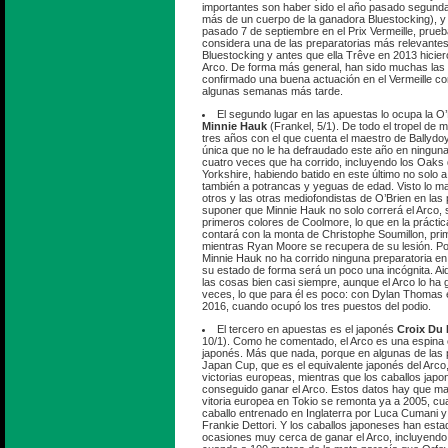
importantes son haber sido el año pasado segunda 
más de un cuerpo de la ganadora Bluestocking), y
pasado 7 de septiembre en el Prix Vermeille, pru
considera una de las preparatorias más relevantes
Bluestocking y antes que ella Trêve en 2013 hiciero
Arco. De forma más general, han sido muchas las
confirmado una buena actuación en el Vermeille co
algunas semanas más tarde.
El segundo lugar en las apuestas lo ocupa la O
Minnie Hauk
(Frankel, 5/1). De todo el tropel de
tres años con el que cuenta el maestro de Ballydo
única que no le ha defraudado este año en ninguna
cuatro veces que ha corrido, incluyendo los Oaks
Yorkshire, habiendo batido en este último no solo 
también a potrancas y yeguas de edad. Visto lo ma
otros y las otras mediofondistas de O’Brien en las 
suponer que Minnie Hauk no solo correrá el Arco, s
primeros colores de Coolmore, lo que en la práctic
contará con la monta de Christophe Soumillon, prim
mientras Ryan Moore se recupera de su lesión. Po
Minnie Hauk no ha corrido ninguna preparatoria en
su estado de forma será un poco una incógnita. Ai
las cosas bien casi siempre, aunque el Arco lo h
veces, lo que para él es poco: con Dylan Thomas
2016, cuando ocupó los tres puestos del podio.
El tercero en apuestas es el japonés
Croix Du
10/1). Como he comentado, el Arco es una espina c
japonés. Más que nada, porque en algunas de las 
Japan Cup, que es el equivalente japonés del Arco
victorias europeas, mientras que los caballos jap
conseguido ganar el Arco. Estos datos hay que mat
vitoria europea en Tokio se remonta ya a 2005, c
caballo entrenado en Inglaterra por Luca Cumani 
Frankie Dettori. Y los caballos japoneses han esta
ocasiones muy cerca de ganar el Arco, incluyendo