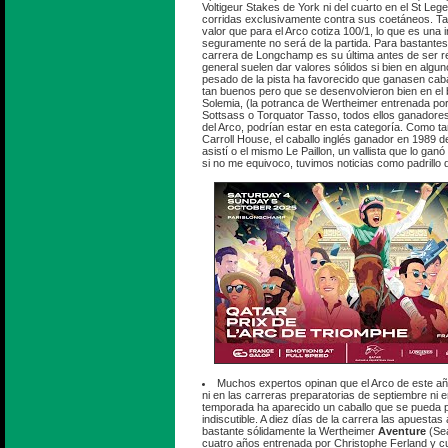
Voltigeur Stakes de York ni del cuarto en el St Lege
corridas exclusivamente contra sus coetáneos. Ta
valor que para el Arco cotiza 100/1, lo que es una 
seguramente no será de la partida. Para bastantes
carrera de Longchamp es su última antes de ser re
general suelen dar valores sólidos si bien en algu
pesado de la pista ha favorecido que ganasen cab
tan buenos pero que se desenvolvieron bien en el
Solemia, (la potranca de Wertheimer entrenada por
Sottsass o Torquator Tasso, todos ellos ganadores
del Arco, podrían estar en esta categoría. Como t
Carroll House, el caballo inglés ganador en 1989 de
asistí o el mismo Le Paillon, un vallista que lo gan
si no me equivoco, tuvimos noticias como padrillo 
Muchos expertos opinan que el Arco de este añ
ni en las carreras preparatorias de septiembre ni en
temporada ha aparecido un caballo que se pueda p
indiscutible. A diez días de la carrera las apuesta
bastante sólidamente la Wertheimer
Aventure
(Sea
cuatro años entrenada por Christophe Ferland y 