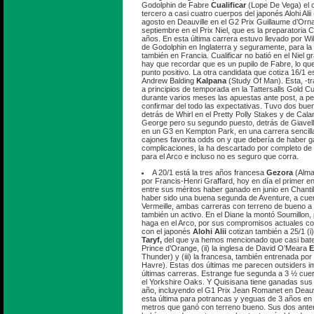
Godolphin de Fabre
Cualificar
(Lope De Vega) el c
tercero a casi cuatro cuerpos del japonés Alohi Ali
agosto en Deauville en el G2 Prix Guillaume d’Orn
septiembre en el Prix Niel, que es la preparatoria
años. En esta última carrera estuvo llevado por Wil
de Godolphin en Inglaterra y seguramente, para la 
también en Francia. Cualificar no batió en el Niel 
hay que recordar que es un pupilo de Fabre, lo q
punto positivo. La otra candidata que cotiza 16/1 e
Andrew Balding
Kalpana
(Study Of Man). Esta, -tr
a principios de temporada en la Tattersalls Gold Cu
durante varios meses las apuestas ante post, a pe
confirmar del todo las expectativas. Tuvo dos bu
detrás de Whirl en el Pretty Polly Stakes y de Cal
George pero su segundo puesto, detrás de Giavello
en un G3 en Kempton Park, en una carrera sencilla
cajones favorita odds on y que debería de haber g
complicaciones, la ha descartado por completo de l
para el Arco e incluso no es seguro que corra.
A 20/1 está la tres años francesa
Gezora
(Alma
por Francis-Henri Graffard, hoy en día el primer e
entre sus méritos haber ganado en junio en Chantill
haber sido una buena segunda de Aventure, a cuer
Vermeille, ambas carreras con terreno de bueno a 
también un activo. En el Diane la montó Soumillon, p
haga en el Arco, por sus compromisos actuales co
con el japonés
Alohi Alii
cotizan también a 25/1 (i
Taryf,
del que ya hemos mencionado que casi bate
Prince d’Orange, (ii) la inglesa de David O’Meara
E
Thunder) y (iii) la francesa, también entrenada por
Havre). Estas dos últimas me parecen outsiders i
últimas carreras. Estrange fue segunda a 3 ½ cue
el Yorkshire Oaks. Y Quisisana tiene ganadas sus 
año, incluyendo el G1 Prix Jean Romanet en Deauvi
esta última para potrancas y yeguas de 3 años en
metros que ganó con terreno bueno. Sus dos anter