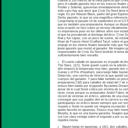
cuando a 100 metros de la meta parecía que Orfevr
pero el caballo japonés hizo en los trancos finales 
Peslier y Solemia, quevenían inmediatamente detr
todo caso hay que decir que Croix Du Nord tiene t
regla. Es por Kitasan Black, padre del gran Equino
Derby japonés, lo que es una magnífica referencia
Longchamp el pasado 14 de septiembre en el G3 P
que es también una preparatoria. Aunque se dispu
esta ocasión se hizo sobre un terreno oficialmente
su importancia pues en los últimos años ese estado
el que ha prevalecido el domingo del Arco. Croix D
final y fue capaz, con un poco de suerte, de resistir
Khan de Francis-Henri Graffard Taryf, sobre el qu
empujó en los metros finales bastante más que Yuic
jinete japonés que montó al ganador. Me imagino qu
responsables de Croix Du Nord tendrán el tema de
suficientemente bien resuelto.
El cuarto caballo en apuestas es el pupilo de 
The Stars, 11/1). Sosie quedó cuarto en la edición
año empezó la temporada muy bien, ganado dos ve
Ganay y el Prix d’Ispahan), para luego fallar basta
Delacroix, una carrera de nivel en la que quedó sex
cuerpos del ganador. Y para fallar también un poco 
preparatoria C&D para caballos de edad del 7 de s
estuvo bien batido por el japonés Byzantine Dream 
pesar de lo cual Sosie cotiza por encima de su ve
otras cosas porque su preparador, André Fabre, tie
récord de victorias en el Arco, además de una exp
conseguir que sus pupilos den en la carrera su mej
participantes en el Arco tienen siempre que ser 
respeto y Sosie no puede ser ninguna excepción.
quinto favorito en apuestas. Estuvo muy bien mont
Murphy, lo que es una buena garantía. Imagino que
(va con clara ventaja sobre el segundo a por su q
repetirá monta.
Siguen luego en apuestas, a 16/1, dos caballos.