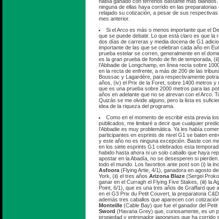
había ganado con terrenos bastante más blandos. 
ninguna de ellas haya corrido en las preparatorias
relajado su cotización, a pesar de sus respectiva
mes anterior.
Si el Arco es más o menos importante que el D
que se puede debatir. Lo que está claro es que la 
dos días de carreras y media docena de G1 adicio
importante de las que se celebran cada año en Eu
prueba estelar se corren, generalmente en el domin
es la gran prueba de fondo de fin de temporada, (ii)
l’Abbadie de Longchamp, en línea recta sobre 100
en la recta de enfrente, a más de 200 de las tribunas
Boussac y Lagardère, para respectivamente potra
años, (iv) el Prix de la Foret, sobre 1400 metros y (
que es una prueba sobre 2000 metros para las po
años en adelante que no se atrevan con el Arco. T
Quizás se me olvide alguno, pero la lista es sufic
idea de la riqueza del programa.
Como en el momento de escribir esta previa los
publicados, me limitaré a decir que cualquier predi
l’Abbadie es muy problemática. Ya les había come
participantes en esprints de nivel G1 se baten entre
y este año no es ninguna excepción. Baste con me
en los siete esprints G1 celebrados esta tempora
habido hasta ahora ni un solo caballo que haya repe
apostar en la Abadía, no se desesperen si pierden.
todo el mundo. Los favoritos ante post son (i) la in
Asfoora
(Flying Artie, 4/1), ganadora en agosto d
York, (ii) el tres años
Arizona Blaze
(Sergei Prokof
ganar en el Curragh el Flying Five Stakes, (iii) la
Point, 6/1), que es una tres años de Graffard que
en el G3 Prix du Petit Couvert, la preparatoria C&
además tres caballos que aparecen con cotización
Monteille
(Cable Bay) que fue el ganador del Peti
Sword
(Havana Grey) que, curiosamente, es un p
propiedad y entrenador japoneses que ha corrido 