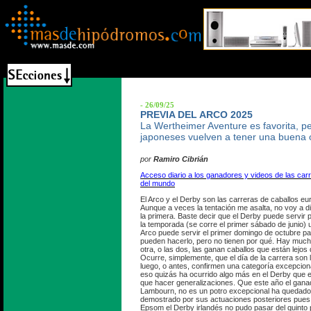
- 26/09/25
PREVIA DEL ARCO 2025
La Wertheimer Aventure es favorita, pe
japoneses vuelven a tener una buena 
por
Ramiro Cibrián
Acceso diario a los ganadores y videos de las ca
del mundo
El Arco y el Derby son las carreras de caballos e
Aunque a veces la tentación me asalta, no voy a di
la primera. Baste decir que el Derby puede servir 
la temporada (se corre el primer sábado de junio) 
Arco puede servir el primer domingo de octubre p
pueden hacerlo, pero no tienen por qué. Hay muc
otra, o las dos, las ganan caballos que están lejos
Ocurre, simplemente, que el día de la carrera son 
luego, o antes, confirmen una categoría excepciona
eso quizás ha ocurrido algo más en el Derby que e
que hacer generalizaciones. Que este año el gana
Lambourn, no es un potro excepcional ha quedad
demostrado por sus actuaciones posteriores pues 
Epsom el Derby irlandés no pudo pasar del quinto