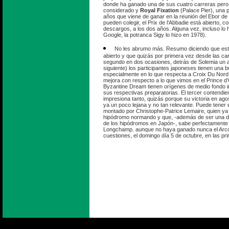
donde ha ganado una de sus cuatro carreras pero
considerado y
Royal Fixation
(Palace Pier), una 
años que viene de ganar en la reunión del Ebor de
pueden colegir, el Prix de l’Abbadie está abierto, 
descargos, a los dos años. Alguna vez, incluso lo
Google, la potranca Sigy lo hizo en 1978).
No les abrumo más. Resumo diciendo que est
abierto y que quizás por primera vez desde las ca
segundo en dos ocasiones, detrás de Solemia un a
siguiente) los participantes japoneses tienen una 
especialmente en lo que respecta a Croix Du Nord
mejora con respecto a lo que vimos en el Prince d
Byzantine Dream tienen orígenes de medio fondo 
sus respectivas preparatorias. El tercer contendient
impresiona tanto, quizás porque su victoria en ago
ya un poco lejana y no tan relevante. Puede tener e
montado por Christophe-Patrice Lemaire, quien ya le 
hipódromo normando y que, -además de ser una de
de los hipódromos en Japón-, sabe perfectamente
Longchamp. aunque no haya ganado nunca el Arco
cuestiones, el domingo día 5 de octubre, en las pr