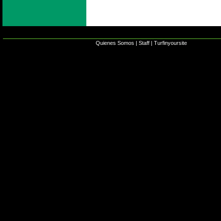
Quienes Somos
|
Staff
|
Turfinyoursite