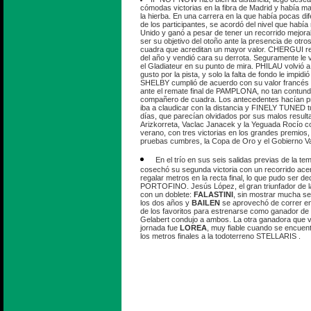
cómodas victorias en la fibra de Madrid y había m
la hierba. En una carrera en la que había pocas di
de los participantes, se acordó del nivel que habí
Unido y ganó a pesar de tener un recorrido mejora
ser su objetivo del otoño ante la presencia de otr
cuadra que acreditan un mayor valor. CHERGUI re
del año y vendió cara su derrota. Seguramente le
el Gladiateur en su punto de mira. PHILAU volvió a
gusto por la pista, y solo la falta de fondo le impidi
SHELBY cumplió de acuerdo con su valor francés y
ante el remate final de PAMPLONA, no tan contund
compañero de cuadra. Los antecedentes hacían 
iba a claudicar con la distancia y FINELY TUNED 
días, que parecían olvidados por sus malos result
Arizkorreta, Vaclac Janacek y la Yeguada Rocío c
verano, con tres victorias en los grandes premios,
pruebas cumbres, la Copa de Oro y el Gobierno V
En el trío en sus seis salidas previas de la t
cosechó su segunda victoria con un recorrido acer
regalar metros en la recta final, lo que pudo ser d
PORTOFINO. Jesús López, el gran triunfador de l
con un doblete:
FALASTINI
, sin mostrar mucha ser
los dos años y
BAILEN
se aprovechó de correr en
de los favoritos para estrenarse como ganador de
Gelabert condujo a ambos. La otra ganadora que vi
jornada fue
LOREA
, muy fiable cuando se encuent
los metros finales a la todoterreno STELLARIS .