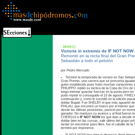
- 08/09/25
Victoria in extremis de IF NOT NOW
Remontó en la recta final del Gran Pr
Sebastián a todo el pelotón
por Pedro Mercado
Terminó la temporada de verano en San Sebasti
Gran Premio, una carrera que se presumía igualad
guion establecido pues hubo muchas variaciones en 
PHILIPPO repitió su táctica de la Copa de Oro de s
luego intentar guardar fuerzas en la punta pero en
pudo repetir lo conseguido el 15 de agosto. FINE
continuación y, como le sucedió en la edición pas
doblar Bugati. Fue SHELBY el que más aguantó de 
PHILAU, que encontró un hueco por el interior que 
desde las últimas posiciones, pareció por un mom
ganador. No mantuvo su avance y al final fueron l
CHERGUI e
IF NOT NOW
los que iban a decidir e
doblar bien en las curvas, salir último del grupo prin
tardar en encontrar paso libre, fue el caballo de l
terminó por imponerse.
IF NOT NOW hizo bien la distancia, llegó desc