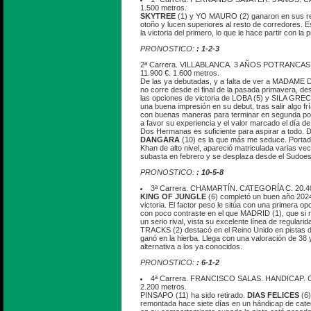
1.500 metros.
SKYTREE
(1) y YO MAURO (2) ganaron en sus re
otoño y lucen superiores al resto de corredores. Es
la victoria del primero, lo que le hace partir con l
PRONOSTICO:
: 1-2-3
2ª Carrera. VILLABLANCA. 3 AÑOS POTRANC
11.900 €. 1.600 metros.
De las ya debutadas, y a falta de ver a MADAM
no corre desde el final de la pasada primavera, 
las opciones de victoria de LOBA (5) y SILA GRECA
una buena impresión en su debut, tras salir algo fr
con buenas maneras para terminar en segunda pos
a favor su experiencia y el valor marcado el día 
Dos Hermanas es suficiente para aspirar a todo. D
DANGARA
(10) es la que más me seduce. Portad
Khan de alto nivel, apareció matriculada varias vec
subasta en febrero y se desplaza desde el Sudoes
PRONOSTICO:
: 10-5-8
3ª Carrera. CHAMARTÍN. CATEGORÍA C. 20.400
KING OF JUNGLE
(6) completó un buen año 2024,
victoria. El factor peso le sitúa con una primera opc
con poco contraste en el que MADRID (1), que si r
un serio rival, vista su excelente línea de regula
TRACKS (2) destacó en el Reino Unido en pistas de
ganó en la hierba. Llega con una valoración de 38
alternativa a los ya conocidos.
PRONOSTICO:
: 6-1-2
4ª Carrera. FRANCISCO SALAS. HANDICAP. 
2.200 metros.
PINSAPO (11) ha sido retirado.
DIAS FELICES
(6)
remontada hace siete días en un hándicap de cate