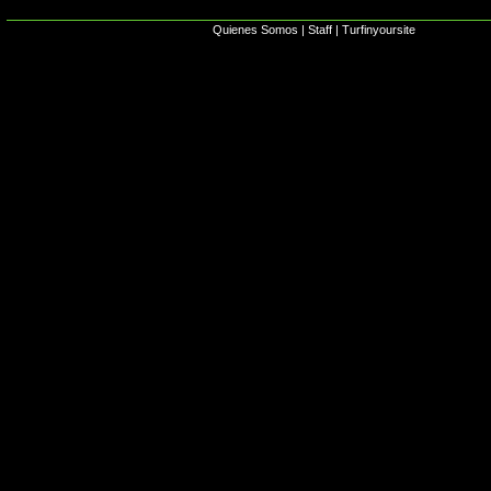
Quienes Somos
|
Staff
|
Turfinyoursite