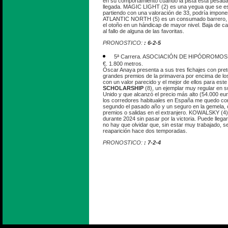
en su comportamiento cuando la pista está pesada
llegada. MAGIC LIGHT (2) es una yegua que se es
partiendo con una valoración de 33, podría impone
ATLANTIC NORTH (5) es un consumado barrero, c
el otoño en un hándicap de mayor nivel. Baja de ca
al fallo de alguna de las favoritas.
PRONOSTICO:
: 6-2-5
5ª Carrera. ASOCIACIÓN DE HIPÓDROMOS.
€. 1.800 metros.
Óscar Anaya presenta a sus tres fichajes con pret
grandes premios de la primavera por encima de lo
con un valor parecido y el mejor de ellos para este
SCHOLARSHIP
(8), un ejemplar muy regular en s
Unido y que alcanzó el precio más alto (54.000 euro
los corredores habituales en España me quedo c
segundo el pasado año y un seguro en la gemela,
premios o salidas en el extranjero. KOWALSKY (4)
durante 2024 sin pasar por la victoria. Puede llega
no hay que olvidar que, sin estar muy trabajado, 
reaparición hace dos temporadas.
PRONOSTICO:
: 7-2-4