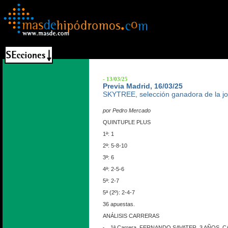
- 13/03/25
Previa Madrid, 16/03/25
SKYTREE, selección ganadora de la j
por Pedro Mercado
QUINTUPLE PLUS
1ª: 1
2ª: 5-8-10
3ª: 6
4ª: 2-5-6
5ª: 2-7
5ª (2º): 2-4-7
36 apuestas.
ANÁLISIS CARRERAS
1ª Carrera. FERNANDO SAVATER. 3 AÑOS. C