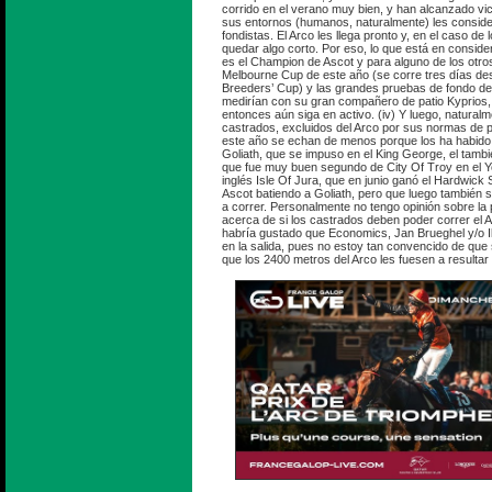
corrido en el verano muy bien, y han alcanzado vic
sus entornos (humanos, naturalmente) les consid
fondistas. El Arco les llega pronto y, en el caso de 
quedar algo corto. Por eso, lo que está en consid
es el Champion de Ascot y para alguno de los otros
Melbourne Cup de este año (se corre tres días des
Breeders’ Cup) y las grandes pruebas de fondo d
medirían con su gran compañero de patio Kyprios,
entonces aún siga en activo. (iv) Y luego, naturalm
castrados, excluidos del Arco por sus normas de p
este año se echan de menos porque los ha habido
Goliath, que se impuso en el King George, el tamb
que fue muy buen segundo de City Of Troy en el Yor
inglés Isle Of Jura, que en junio ganó el Hardwick
Ascot batiendo a Goliath, pero que luego también s
a correr. Personalmente no tengo opinión sobre la
acerca de si los castrados deben poder correr el A
habría gustado que Economics, Jan Brueghel y/o Il
en la salida, pues no estoy tan convencido de qu
que los 2400 metros del Arco les fuesen a resultar 