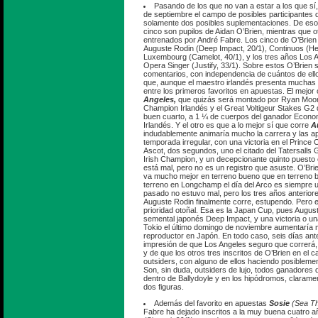
Pasando de los que no van a estar a los que sí, e
de septiembre el campo de posibles participantes 
solamente dos posibles suplementaciones. De es
cinco son pupilos de Aidan O’Brien, mientras que o
entrenados por André Fabre. Los cinco de O’Brien
Auguste Rodin (Deep Impact, 20/1), Continuos (Hea
Luxembourg (Camelot, 40/1), y los tres años Los An
Opera Singer (Justify, 33/1). Sobre estos O’Brien
comentarios, con independencia de cuántos de ellos
que, aunque el maestro irlandés presenta muchas
entre los primeros favoritos en apuestas. El mejor 
Angeles,
que quizás será montado por Ryan Moor
Champion Irlandés y el Great Voltigeur Stakes G2 
buen cuarto, a 1 ¼ de cuerpos del ganador Econo
Irlandés. Y el otro es que a lo mejor sí que corre
A
indudablemente animaría mucho la carrera y las a
temporada irregular, con una victoria en el Prince
Ascot, dos segundos, uno el citado del Tatersalls G
Irish Champion, y un decepcionante quinto puesto
está mal, pero no es un registro que asuste. O’Bri
va mucho mejor en terreno bueno que en terreno bl
terreno en Longchamp el día del Arco es siempre 
pasado no estuvo mal, pero los tres años anteriore
Auguste Rodin finalmente corre, estupendo. Pero e
prioridad otoñal. Esa es la Japan Cup, pues August
semental japonés Deep Impact, y una victoria o un
Tokio el último domingo de noviembre aumentaría
reproductor en Japón. En todo caso, seis días ante
impresión de que Los Angeles seguro que correrá,
y de que los otros tres inscritos de O’Brien en el
outsiders, con alguno de ellos haciendo posibleme
Son, sin duda, outsiders de lujo, todos ganadores 
dentro de Ballydoyle y en los hipódromos, clarament
dos figuras.
Además del favorito en apuestas
Sosie
(Sea Th
Fabre ha dejado inscritos a la muy buena cuatro 