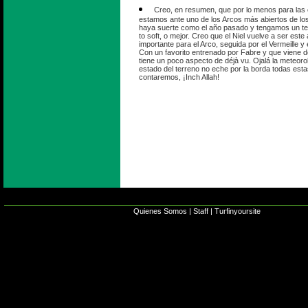
Creo, en resumen, que por lo menos para las
estamos ante uno de los Arcos más abiertos de los
haya suerte como el año pasado y tengamos un te
to soft, o mejor. Creo que el Niel vuelve a ser este
importante para el Arco, seguida por el Vermeille y
Con un favorito entrenado por Fabre y que viene de
tiene un poco aspecto de déjà vu. Ojalá la meteorol
estado del terreno no eche por la borda todas estas
contaremos, ¡Inch Allah!
Quienes Somos
|
Staff
|
Turfinyoursite