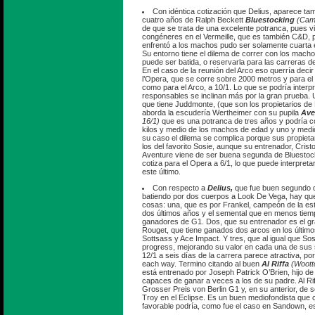
Con idéntica cotización que Delius, aparece ta
cuatro años de Ralph Beckett
Bluestocking
(Came
de que se trata de una excelente potranca, pues 
congéneres en el Vermeille, que es también C&D, 
enfrentó a los machos pudo ser solamente cuarta en
Su entorno tiene el dilema de correr con los macho
puede ser batida, o reservarla para las carreras 
En el caso de la reunión del Arco eso querría decir 
l’Opera, que se corre sobre 2000 metros y para el 
como para el Arco, a 10/1. Lo que se podría inter
responsables se inclinan más por la gran prueba. 
que tiene Juddmonte, (que son los propietarios de 
aborda la escudería Wertheimer con su pupila
Ave
16/1)
que es una potranca de tres años y podría co
kilos y medio de los machos de edad y uno y medio
su caso el dilema se complica porque sus propiet
los del favorito Sosie, aunque su entrenador, Cristo
Aventure viene de ser buena segunda de Bluestocki
cotiza para el Opera a 6/1, lo que puede interpret
este último.
Con respecto a
Delius,
que fue buen segundo de
batiendo por dos cuerpos a Look De Vega, hay que
cosas: una, que es por Frankel, campeón de la est
dos últimos años y el semental que en menos tiem
ganadores de G1. Dos, que su entrenador es el g
Rouget, que tiene ganados dos arcos en los último
Sottsass y Ace Impact. Y tres, que al igual que Sos
progress, mejorando su valor en cada una de sus s
12/1 a seis días de la carrera parece atractiva, po
each way. Termino citando al buen
Al Riffa
(Wootto
está entrenado por Joseph Patrick O’Brien, hijo de
capaces de ganar a veces a los de su padre. Al Rif
Grosser Preis von Berlin G1 y, en su anterior, de 
Troy en el Eclipse. Es un buen mediofondista que 
favorable podría, como fue el caso en Sandown, est