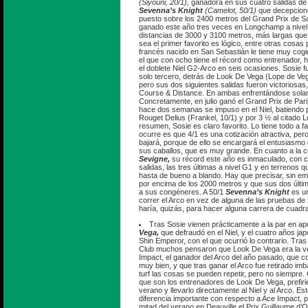
(Siyouni, 20/1),
ganadora en sus cuatro salidas de 
Sevenna’s Knight
(Camelot, 50/1)
que decepcionó
puesto sobre los 2400 metros del Grand Prix de Sa
ganado este año tres veces en Longchamp a nive
distancias de 3000 y 3100 metros, más largas que
sea el primer favorito es lógico, entre otras cosas
francés nacido en San Sebastián le tiene muy cogid
el que con ocho tiene el récord como entrenador
el doblete Niel G2-Arco en seis ocasiones. Sosie f
solo tercero, detrás de Look De Vega (Lope de Vega
pero sus dos siguientes salidas fueron victoriosa
Course & Distance. En ambas enfrentándose sola
Concretamente, en julio ganó el Grand Prix de Paris,
hace dos semanas se impuso en el Niel, batiendo 
Rouget Delius (Frankel, 10/1) y por 3 ½ al citado
resumen, Sosie es claro favorito. Lo tiene todo a f
ocurre es que 4/1 es una cotización atractiva, pe
bajará, porque de ello se encargará el entusiasmo
sus caballos, que es muy grande. En cuanto a la 
Sevigne,
su récord este año es inmaculado, con cu
salidas, las tres últimas a nivel G1 y en terrenos 
hasta de bueno a blando. Hay que precisar, sin em
por encima de los 2000 metros y que sus dos última
a sus congéneres. A 50/1
Sevenna’s Knight
es un
correr el Arco en vez de alguna de las pruebas de 
haría, quizás, para hacer alguna carrera de cuadr
Tras Sosie vienen prácticamente a la par en ap
Vega,
que defraudó en el Niel, y el cuatro años ja
Shin Emperor, con el que ocurrió lo contrario. Tras
Club muchos pensaron que Look De Vega era la ve
Impact, el ganador del Arco del año pasado, que c
muy bien, y que tras ganar el Arco fue retirado imb
turf las cosas se pueden repetir, pero no siempre.
que son los entrenadores de Look De Vega, prefirie
verano y llevarlo directamente al Niel y al Arco. E
diferencia importante con respecto a Ace Impact, p
mitad del verano en Deauville el Prix Guillaume d