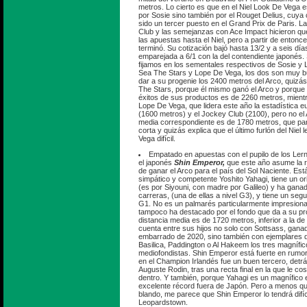
metros. Lo cierto es que en el Niel Look De Vega e
por Sosie sino también por el Rouget Delius, cuya 
sido un tercer puesto en el Grand Prix de Paris. La
Club y las semejanzas con Ace Impact hicieron qu
las apuestas hasta el Niel, pero a partir de entonc
terminó. Su cotización bajó hasta 13/2 y a seis día
emparejada a 6/1 con la del contendiente japonés.
fijamos en los sementales respectivos de Sosie y 
Sea The Stars y Lope De Vega, los dos son muy b
dar a su progenie los 2400 metros del Arco, quizá
The Stars, porque él mismo ganó el Arco y porque l
éxitos de sus productos es de 2260 metros, mientr
Lope De Vega, que lidera este año la estadística e
(1600 metros) y el Jockey Club (2100), pero no el A
media correspondiente es de 1780 metros, que par
corta y quizás explica que el último furlón del Niel
Vega difícil.
Empatado en apuestas con el pupilo de los Le
el japonés
Shin Emperor,
que este año asume la r
de ganar el Arco para el país del Sol Naciente. Est
simpático y competente Yoshito Yahagi, tiene un 
(es por Siyouni, con madre por Galileo) y ha gana
carreras, (una de ellas a nivel G3), y tiene un seg
G1. No es un palmarés particularmente impresionan
tampoco ha destacado por el fondo que da a su pro
distancia media es de 1720 metros, inferior a la d
cuenta entre sus hijos no solo con Sottsass, gana
embarrado de 2020, sino también con ejemplares de
Basilica, Paddington o Al Hakeem los tres magnífic
mediofondistas. Shin Emperor está fuerte en rumo
en el Champion Irlandés fue un buen tercero, det
Auguste Rodin, tras una recta final en la que le c
dentro. Y también, porque Yahagi es un magnífico 
excelente récord fuera de Japón. Pero a menos qu
blando, me parece que Shin Emperor lo tendrá difí
Leopardstown.