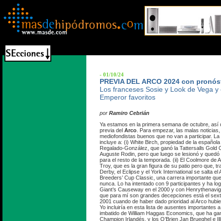
- 01/10/24
PREVIA DEL ARCO 2024 con pronóst
Los franceses Sosie y Look de Vega y 
Emperor favoritos
por
Ramiro Cebrián
Ya estamos en la primera semana de octubre, así q
previa del
Arco
. Para empezar, las malas noticias, 
mediofondistas buenos que no van a participar. La l
incluye a: (i) White Birch, propiedad de la españo
Regalado-González, que ganó la Tattersalls Gold 
Auguste Rodin, pero que luego se lesionó y quedó
para el resto de la temporada. (ii) El Coolmore de 
Troy, que es la gran figura de su patio pero que, t
Derby, el Eclipse y el York International se salta el
Breeders’ Cup Classic, una carrera importante qu
nunca. Lo ha intentado con 9 participantes y ha l
Giant’s Causeway en el 2000 y con Henrythenaviga
que para mí son grandes decepciones está el sext
2001 cuando de haber dado prioridad al Arco hubiese
Yo incluiría en esta lista de ausentes importantes a
imbatido de William Haggas Economics, que ha ga
Champion Irlandés, y los O’Brien Jan Brueghel e Ill