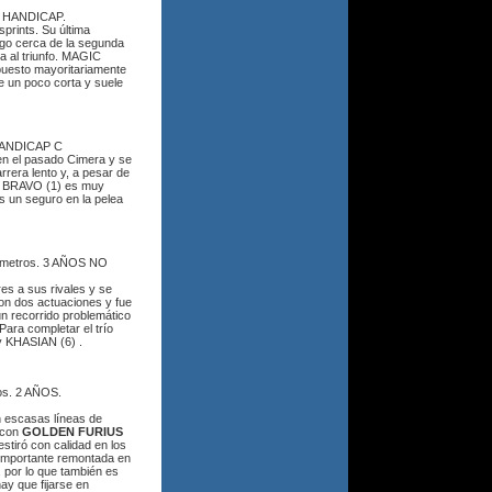
. HANDICAP.
prints. Su última
ego cerca de la segunda
ta al triunfo. MAGIC
uesto mayoritariamente
ne un poco corta y suele
 HANDICAP C
en el pasado Cimera y se
rrera lento y, a pesar de
s. BRAVO (1) es muy
as un seguro en la pelea
 metros. 3 AÑOS NO
es a sus rivales y se
 con dos actuaciones y fue
n recorrido problemático
Para completar el trío
 KHASIAN (6) .
os. 2 AÑOS.
n escasas líneas de
 con
GOLDEN FURIUS
stiró con calidad en los
importante remontada en
, por lo que también es
hay que fijarse en