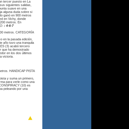
n tercer puesto en La
sus siguientes salidas,
 punta suave en una
ja alguna duda sobre si
undo ganó en 900 metros
ted en Vichy, donde
1.200 metros. En
O:
: 4-6-7
600 metros. CATEGORÍA
co en la pasada edición,
e año tuvo una tranquila
LES (3) acabó tercero
dor que ha demostrado
dor en los dos últimos
 victoria.
metros. HANDICAP PISTA
 pista y suma un primero,
forma para verle como una
s. CONSPIRACY (10) es
aba peleando por una