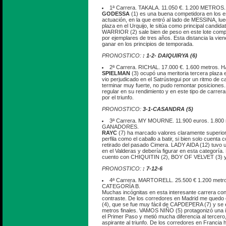
1ª Carrera. TAKALA. 11.050 €. 1.200 METROS
GODESSA
(1) es una buena competidora en los es
actuación, en la que entró al lado de MESSINA, lu
plaza en el Urquijo, le sitúa como principal candida
WARRIOR (2) sale bien de peso en este lote comp
por ejemplares de tres años. Esta distancia la vie
ganar en los principios de temporada.
PRONOSTICO:
: 1-2- DAIQUIRYA (6)
2ª Carrera. RICHAL. 17.000 €. 1.600 metros.
SPIELMAN
(3) ocupó una meritoria tercera plaza 
vio perjudicado en el Satrústegui por un ritmo de ca
terminar muy fuerte, no pudo remontar posicione
regular en su rendimiento y en este tipo de carrer
por el triunfo.
PRONOSTICO:
3-1-CASANDRA (5)
3ª Carrera. MY MOURNE. 11.900 euros. 1.800
GANADORES.
RAYC
(7) ha marcado valores claramente superior
perfila como el caballo a batir, si bien solo cuenta
retirado del pasado Cimera. LADY AIDA (12) tuvo u
en el Valderas y debería figurar en esta categoría. 
cuento con CHIQUITIN (2), BOY OF VELVET (3) y
PRONOSTICO:
: 7-12-6
4ª Carrera. MARTORELL. 25.500 € 1.200 metr
CATEGORÍA B.
Muchas incógnitas en esta interesante carrera co
contraste. De los corredores en Madrid me quedo
(4), que se fue muy fácil de CAPDEPERA (7) y se e
metros finales. VAMOS NIÑO (5) protagonizó una 
el Primer Paso y metió mucha diferencia al tercero
aspirante al triunfo. De los corredores en Francia 