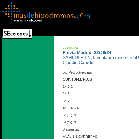
- 21/06/24
Previa Madrid, 22/06/24
SAMEDI RIEN, favorita unánime en el
Claudio Carudel
por Pedro Mercado
QUINTUPLE PLUS
1ª: 1-2
2ª: 3
3ª: 7
4ª: 3-4-5-6
5ª (1º): 9
5ª (2º): 3
8 apuestas.
ANÁLISIS CARRERAS