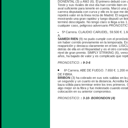
DONENTAL (3) y AWJ (6). El primero debutó con u
Teste y sus rivales de ese día han corrido bien en 
aval suficiente para tenerle en cuenta. Marcó una
carrera disputada con curva y ello es lo que me de
repetirá valor en la línea recta de Madrid. El seg
mostrando una gran rapidez y luego disputó un lis
terminó descolgado. No tengo claro si llega a los 
cualquier caso, peligroso adversario
PRONOSTIC
5ª Carrera. CLAUDIO CARUDEL. 59.500 €. 1.
A.
SAMEDI RIEN
(9) no pudo cumplir con el pronósti
sin haber corrido previamente en la temporada. Est
reaparición y destaca claramente en el lote. LISIC
detrás de ella en el Hispanidad y es el otro corre
nivel de gran premio. SIMPLY STRIKING (6), vence
años, ha bajado de valor y es complicado que repita
PRONOSTICO:
: 9-3-6
6ª Carrera. ABE DE FUEGO. 7.650 €. 1.200 
DE FIBRA.
BRIBON
(3) ha cobrado en sus seis salidas en la
un segundo y un cuarto en la distancia. Acredita 
baza sólida para terminar entre los tres primero
algo mejor en la fibra y fue molestado cuando est
colocación en su anterior compromiso.
PRONOSTICO:
: 3-10- BORONDON (4)