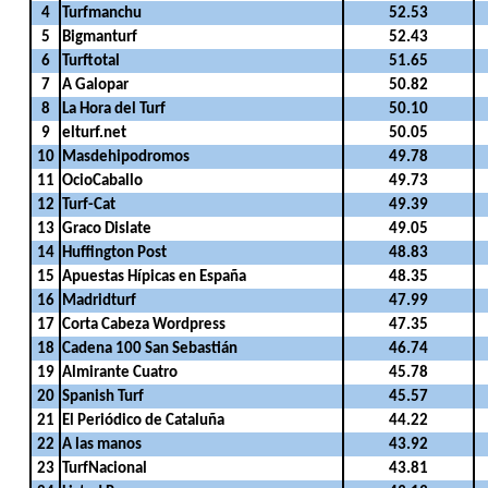
4
Turfmanchu
52.53
5
Bigmanturf
52.43
6
Turftotal
51.65
7
A Galopar
50.82
8
La Hora del Turf
50.10
9
elturf.net
50.05
10
Masdehipodromos
49.78
11
OcioCaballo
49.73
12
Turf-Cat
49.39
13
Graco Dislate
49.05
14
Huffington Post
48.83
15
Apuestas Hípicas en España
48.35
16
Madridturf
47.99
17
Corta Cabeza Wordpress
47.35
18
Cadena 100 San Sebastián
46.74
19
Almirante Cuatro
45.78
20
Spanish Turf
45.57
21
El Periódico de Cataluña
44.22
22
A las manos
43.92
23
TurfNacional
43.81