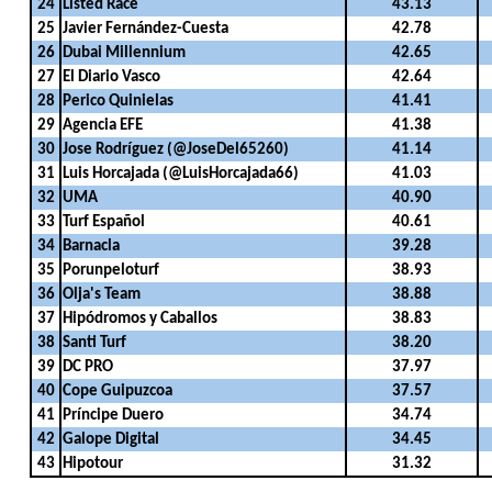
24
Listed Race
43.13
25
Javier Fernández-Cuesta
42.78
26
Dubai Millennium
42.65
27
El Diario Vasco
42.64
28
Perico Quinielas
41.41
29
Agencia EFE
41.38
30
Jose Rodríguez (@JoseDel65260)
41.14
31
Luis Horcajada (@LuisHorcajada66)
41.03
32
UMA
40.90
33
Turf Español
40.61
34
Barnacla
39.28
35
Porunpeloturf
38.93
36
Olja's Team
38.88
37
Hipódromos y Caballos
38.83
38
Santi Turf
38.20
39
DC PRO
37.97
40
Cope Guipuzcoa
37.57
41
Príncipe Duero
34.74
42
Galope Digital
34.45
43
Hipotour
31.32