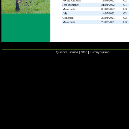
Flying Childers
16/09/2022
G2
Jean Romanet
21/08/2022
G1
Molecomb
03/08/2022
G3
July
14/07/2022
G2
Gimcrack
20/08/2021
G2
Molecomb
28/07/2021
G3
Quienes Somos
|
Staff
|
Turfinyoursite