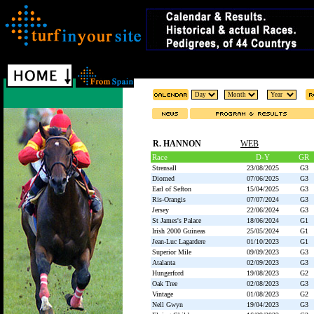
R. HANNON
WEB
Race
D-Y
GR
Strensall
23/08/2025
G3
Diomed
07/06/2025
G3
Earl of Sefton
15/04/2025
G3
Ris-Orangis
07/07/2024
G3
Jersey
22/06/2024
G3
St James's Palace
18/06/2024
G1
Irish 2000 Guineas
25/05/2024
G1
Jean-Luc Lagardere
01/10/2023
G1
Superior Mile
09/09/2023
G3
Atalanta
02/09/2023
G3
Hungerford
19/08/2023
G2
Oak Tree
02/08/2023
G3
Vintage
01/08/2023
G2
Nell Gwyn
19/04/2023
G3