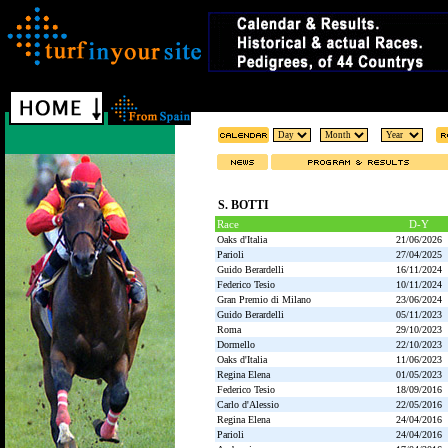
S. BOTTI
Race
D-Y
Oaks d'Italia
21/06/2026
Parioli
27/04/2025
Guido Berardelli
16/11/2024
Federico Tesio
10/11/2024
Gran Premio di Milano
23/06/2024
Guido Berardelli
05/11/2023
Roma
29/10/2023
Dormello
22/10/2023
Oaks d'Italia
11/06/2023
Regina Elena
01/05/2023
Federico Tesio
18/09/2016
Carlo d'Alessio
22/05/2016
Regina Elena
24/04/2016
Parioli
24/04/2016