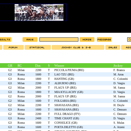
GR
RC
Dist.
S
Winner
Jockey
G2
Milan
2200
T
PICCOLA PIUMA (IRE)
F. Branca
G3
Roma
1600
T
LAO TZU (IRE)
M. Arras
G3
Roma
1800
T
HANTING (GB)
C. Colombi
G3
Milan
2200
T
ALBURNO (IRE)
D. Vargiu
G2
Milan
2000
T
FLAG'S UP (IRE)
M. Sanna
G3
Roma
1800
T
MIA KYLLACHY (GB)
D. Vargiu
G2
Roma
2000
T
FLAG'S UP (IRE)
M. Sanna
G2
Milan
1600
T
FOLGARIA (IRE)
C. Colombi
G2
Milan
2200
T
SHAVASANA (IRE)
H. Doyle
G3
Roma
1600
T
SHAVASANA (IRE)
C. Demuro
G2
Milan
2200
T
FULL DRAGO (ITY)
C. Demuro
G3
Roma
2400
T
TIME CHANT (GB)
D. Vargiu
G3
Roma
1600
T
CONSELICE (GB)
S. Mulas
G3
Roma
1600
T
POETA DILETTO (GB)
A. Atzeni