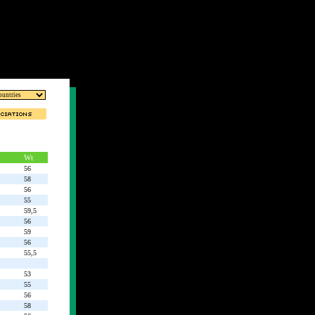
Wt
56
58
56
55
59,5
56
59
56
55,5
53
55
56
58