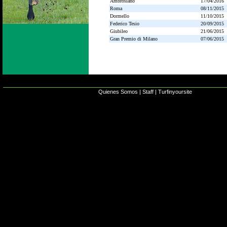
Ambrosiano
17/04/2016
Roma
08/11/2015
Dormello
11/10/2015
Federico Tesio
20/09/2015
Giubileo
21/06/2015
Gran Premio di Milano
07/06/2015
Quienes Somos
|
Staff
|
Turfinyoursite