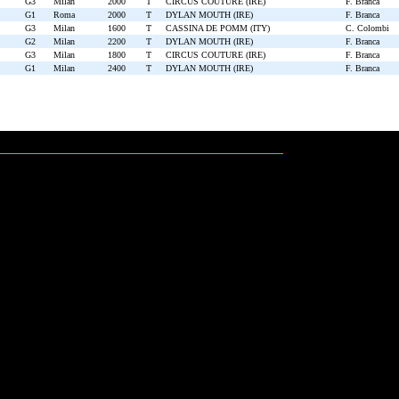
G3
Milan
2000
T
CIRCUS COUTURE (IRE)
F. Branca
G1
Roma
2000
T
DYLAN MOUTH (IRE)
F. Branca
G3
Milan
1600
T
CASSINA DE POMM (ITY)
C. Colombi
G2
Milan
2200
T
DYLAN MOUTH (IRE)
F. Branca
G3
Milan
1800
T
CIRCUS COUTURE (IRE)
F. Branca
G1
Milan
2400
T
DYLAN MOUTH (IRE)
F. Branca