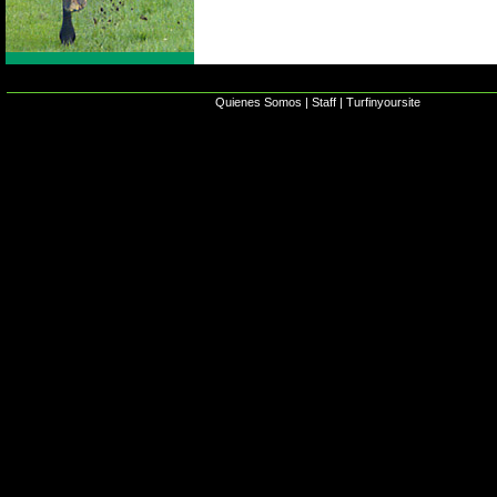
Quienes Somos
|
Staff
|
Turfinyoursite