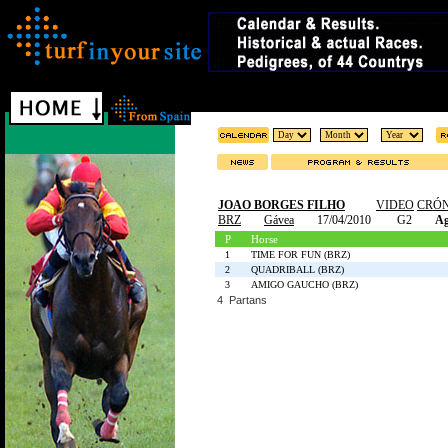
JOAO BORGES FILHO
VIDEO
CRÓN
BRZ
Gávea
17/04/2010
G2
Ag
P
Horse
1
TIME FOR FUN (BRZ)
2
QUADRIBALL (BRZ)
3
AMIGO GAUCHO (BRZ)
4 Partans