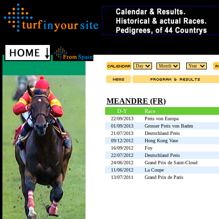
MEANDRE (FR)
D-Y
Race
22/09/2013
Preis von Europa
01/09/2013
Grosser Preis von Baden
21/07/2013
Deutschland Preis
09/12/2012
Hong Kong Vase
16/09/2012
Foy
22/07/2012
Deutschland Preis
24/06/2012
Grand Prix de Saint-Cloud
11/06/2012
La Coupe
13/07/2011
Grand Prix de Paris