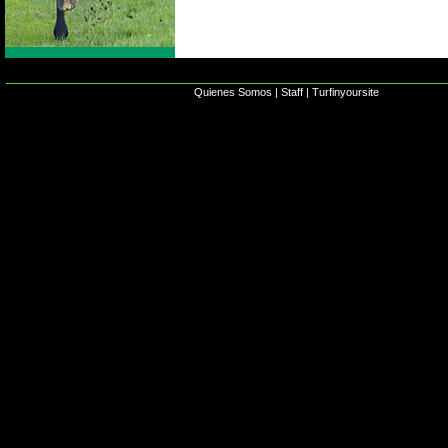
Quienes Somos
|
Staff
|
Turfinyoursite