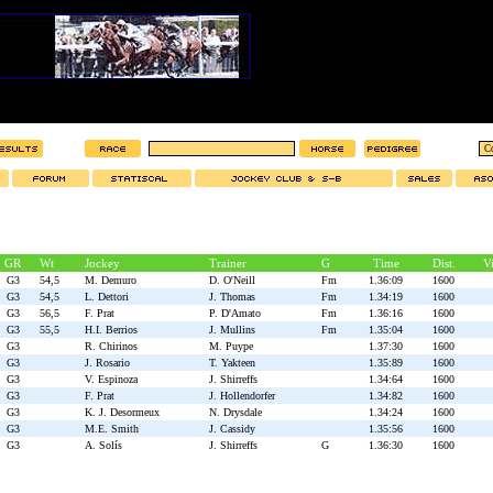
GR
Wt
Jockey
Trainer
G
Time
Dist.
V
G3
54,5
M. Demuro
D. O'Neill
Fm
1.36:09
1600
G3
54,5
L. Dettori
J. Thomas
Fm
1.34:19
1600
G3
56,5
F. Prat
P. D'Amato
Fm
1.36:16
1600
G3
55,5
H.I. Berrios
J. Mullins
Fm
1.35:04
1600
G3
R. Chirinos
M. Puype
1.37:30
1600
G3
J. Rosario
T. Yakteen
1.35:89
1600
G3
V. Espinoza
J. Shirreffs
1.34:64
1600
G3
F. Prat
J. Hollendorfer
1.34:82
1600
G3
K. J. Desormeux
N. Drysdale
1.34:24
1600
G3
M.E. Smith
J. Cassidy
1.35:56
1600
G3
A. Solís
J. Shirreffs
G
1.36:30
1600