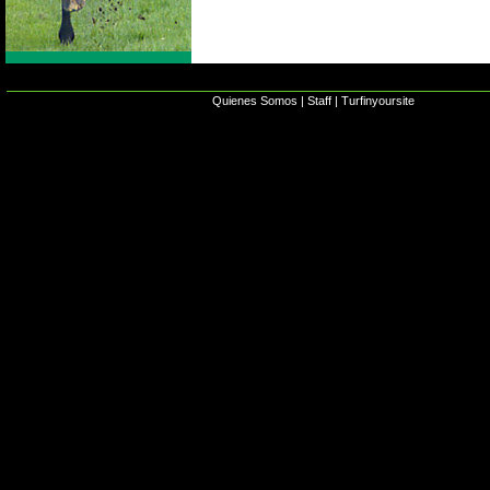
Quienes Somos
|
Staff
|
Turfinyoursite