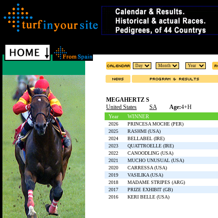
MEGAHERTZ S
United States
SA
Age:
4+H
Year
WINNER
2026
PRINCESA MOCHE (PER)
2025
RASHMI (USA)
2024
BELLABEL (IRE)
2023
QUATTROELLE (IRE)
2022
CANOODLING (USA)
2021
MUCHO UNUSUAL (USA)
2020
CARRESSA (USA)
2019
VASILIKA (USA)
2018
MADAME STRIPES (ARG)
2017
PRIZE EXHIBIT (GB)
2016
KERI BELLE (USA)