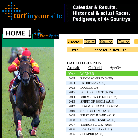
CAULFIELD SPRINT
Australia
Caulfield
Age:
3+
Year
WINNER
2025
REY MAGNERIO (AUS)
2024
ESTRIELLA (AUS)
2023
DOULL (AUS)
2015
ECLAIR CHOICE (AUS)
2014
MIRACLES OF LIFE (AUS)
2013
SPIRIT OF BOOM (AUS)
2012
HOWMUCHDOYOULOVEME
2010
SET FOR FAME (AUS)
2009
FIRST COMMAND (AUS)
2008
SUNBURNT LAND (AUS)
2007
TESBURY JACK (AUS)
2006
BISCAYNE BAY (AUS)
2005
JET SPUR (AUS)