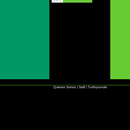
Quienes Somos
|
Staff
|
Turfinyoursite